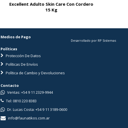
Excellent Adulto Skin Care Con Cordero
Excellent A
15 Kg
Medios de Pago
Desarrollado por RP Sistemas
Políticas
Protección De Datos
Políticas De Envíos
Política de Cambio y Devoluciones
Contacto
Ventas: +54 9 11 2329-9944
Tel: 0810 220 8383
Dr. Lucas Costa: +54 9 11 3189-0600
info@faunatikos.com.ar