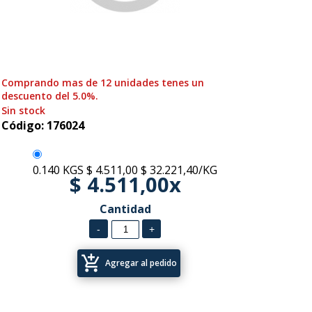
Comprando mas de 12 unidades tenes un
descuento del 5.0%.
Sin stock
Código: 176024
0.140 KGS
$ 4.511,00
$ 32.221,40/KG
$ 4.511,00x
Cantidad
add_shopping_cart
Agregar al pedido