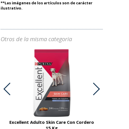
**Las imágenes de los artículos son de carácter
ilustrativo.
Otros de la misma categoria
Excellent Adulto Skin Care Con Cordero
Excellent A
15 Kg