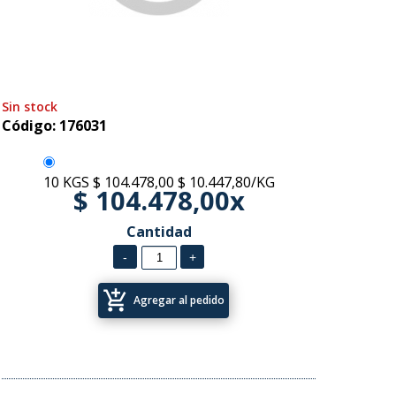
Sin stock
Código: 176031
10 KGS
$ 104.478,00
$ 10.447,80/KG
$ 104.478,00x
Cantidad
add_shopping_cart
Agregar al pedido