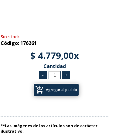
Sin stock
Código: 176261
$ 4.779,00x
Cantidad
add_shopping_cart
Agregar al pedido
**Las imágenes de los artículos son de carácter
ilustrativo.