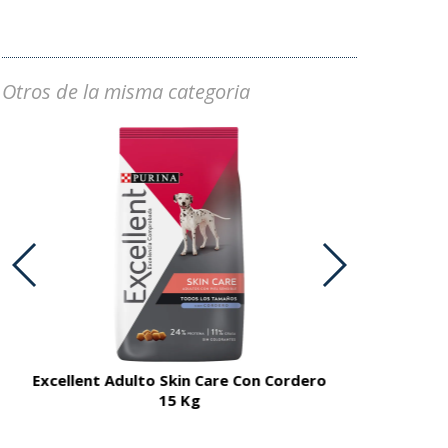
Otros de la misma categoria
Excellent Adulto Skin Care Con Cordero
Excellent A
15 Kg