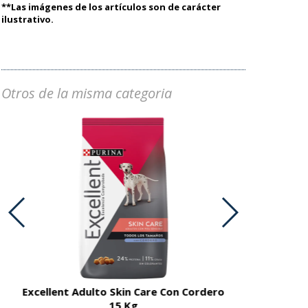
**Las imágenes de los artículos son de carácter
ilustrativo.
Otros de la misma categoria
Excellent Adulto Skin Care Con Cordero
Excellent A
15 Kg