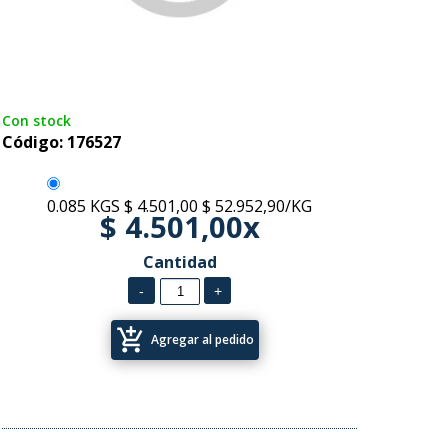
Con stock
Código: 176527
0.085 KGS
$ 4.501,00
$ 52.952,90/KG
$ 4.501,00x
Cantidad
add_shopping_cart
Agregar al pedido