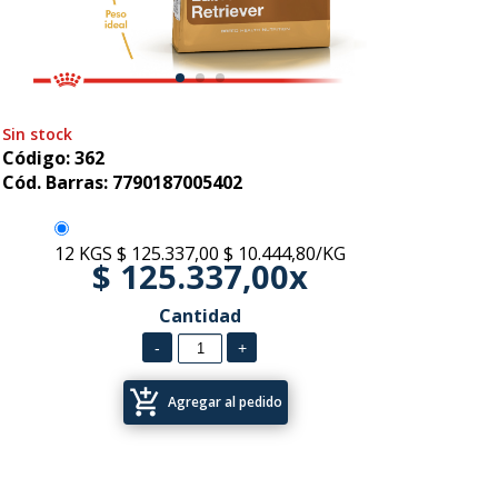
Sin stock
Código: 362
Cód. Barras: 7790187005402
12 KGS
$ 125.337,00
$ 10.444,80/KG
$ 125.337,00x
Cantidad
add_shopping_cart
Agregar al pedido