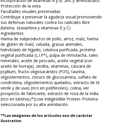
incorporación de vitaminas A y B, zinc y aminoácidos.
Protección de la vista
Facultades visuales preservadas
Contribuye a preservar la agudeza visual promoviendo
sus defensas naturales contra los radicales libre
(luteína, zeaxantina y vitaminas E y C)
Ingredientes
Harina de subproductos de pollo, arroz, maíz, harina
de gluten de maíz, cebada, grasas animales,
hidrolizado de hígado, celulosa purificada, proteína
vegetal purificada (L.I.P*), pulpa de remolacha, sales
minerales, aceite de pescado, aceite vegetal (con
aceite de borraja), zeolita, vitaminas, cáscara de
psyllium, fructo-oligosacáridos (FOS), taurina,
oligoelementos, cloruro de glucosamina, sulfato de
condroitina, oligoelementos quelados, extracto de té
verde y de uvas (rico en polifenoles), colina, ver
prospecto de fabricante, extracto de rosa de la India
(rico en luteína).(*)Low Indigestible Protein: Proteína
seleccionada por su alta asimilación.
**Las imágenes de los artículos son de carácter
ilustrativo.