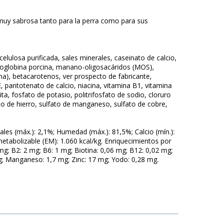
 muy sabrosa tanto para la perra como para sus
elulosa purificada, sales minerales, caseinato de calcio,
emoglobina porcina, manano-oligosacáridos (MOS),
ína), betacarotenos, ver prospecto de fabricante,
 pantotenato de calcio, niacina, vitamina B1, vitamina
ita, fosfato de potasio, politrifosfato de sodio, cloruro
to de hierro, sulfato de manganeso, sulfato de cobre,
tales (máx.): 2,1%; Humedad (máx.): 81,5%; Calcio (mín.):
metabolizable (EM): 1.060 kcal/kg. Enriquecimientos por
 mg; B2: 2 mg; B6: 1 mg; Biotina: 0,06 mg; B12: 0,02 mg;
mg; Manganeso: 1,7 mg; Zinc: 17 mg; Yodo: 0,28 mg.