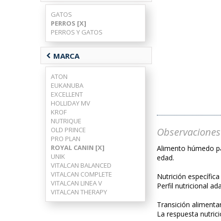
GATOS
PERROS [X]
PERROS Y GATOS
chevron_left
MARCA
ATON
EUKANUBA
EXCELLENT
HOLLIDAY MV
KROF
NUTRIQUE
Observaciones
OLD PRINCE
PRO PLAN
ROYAL CANIN [X]
Alimento húmedo par
UNIK
edad.
VITALCAN BALANCED
VITALCAN COMPLETE
Nutrición específica
VITALCAN LINEA V
Perfil nutricional a
VITALCAN THERAPY
Transición alimentar
La respuesta nutrici