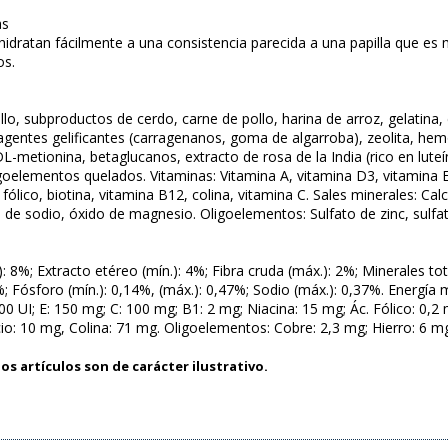
as
hidratan fácilmente a una consistencia parecida a una papilla que es
os.
o, subproductos de cerdo, carne de pollo, harina de arroz, gelatina, c
agentes gelificantes (carragenanos, goma de algarroba), zeolita, h
DL-metionina, betaglucanos, extracto de rosa de la India (rico en lute
goelementos quelados. Vitaminas: Vitamina A, vitamina D3, vitamina E,
 fólico, biotina, vitamina B12, colina, vitamina C. Sales minerales: Calc
 de sodio, óxido de magnesio. Oligoelementos: Sulfato de zinc, sulfa
): 8%; Extracto etéreo (mín.): 4%; Fibra cruda (máx.): 2%; Minerales to
; Fósforo (mín.): 0,14%, (máx.): 0,47%; Sodio (máx.): 0,37%. Energía 
00 UI; E: 150 mg; C: 100 mg; B1: 2 mg; Niacina: 15 mg; Ác. Fólico: 0,2
io: 10 mg, Colina: 71 mg. Oligoelementos: Cobre: 2,3 mg; Hierro: 6 
os artículos son de carácter ilustrativo.