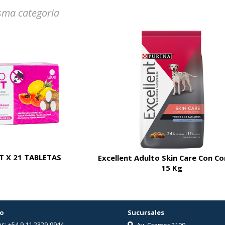
sma categoria
 X 21 TABLETAS
Excellent Adulto Skin Care Con C
15 Kg
o
Sucursales
s: +54 9 11 2329-9944
Av. Cramer 2109