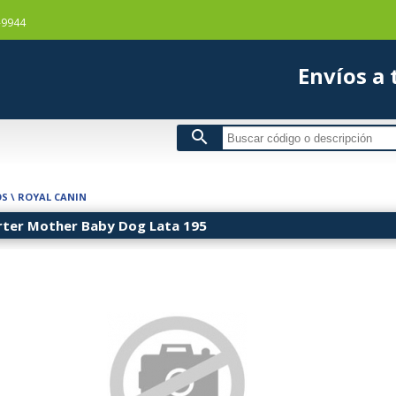
-9944
Envío
search
OS
\
ROYAL CANIN
arter Mother Baby Dog Lata 195