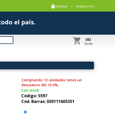
https
|
Ingresar
Registrarme
s a todo el país.
shopping_cart
(0)
Carrito
Comprando 12 unidades tenes un
descuento del 10.0%.
Con stock
Código: 5597
Cód. Barras: 030111605351