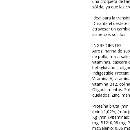
una croqueta de tam
sólida, ya que las c
Ideal para la transi
Durante el destete 
atravesar un cambio
alimentos sólidos.
INGREDIENTES
Arroz, harina de sub
de pollo, maíz, sale
vitaminas, cáscara d
betaglucanos, oligo
Indigestible Protein
Vitamina A, vitamina
vitamina B12, colina
Oligoelementos: Sul
quelados: Zinc, ma
Proteína bruta (mín.
(mín.):1,02%, (máx.)
Kg (mín.):Vitaminas:
mg; B12: 0,08 mg; P
mg;Selenio: 0,06 mg