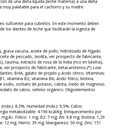
ión de una dieta líquida (leche materna) a una dieta
la muy palatable para el cachorro y su madre.
es suficiente para cubrirlos. En este momento deben
 los dientes de leche que facilitarán la ingesta de
o), grasa vacuna, aceite de pollo, hidrolizado de hígado
aceite de pescado, zeolita, ver prospecto de fabricante,
taurina, extracto de rosa de la India (rico en luteína),
, ver prospecto de fabricante, betacarotenos.(*) Low
dantes: BHA, galato de propilo y ácido cítrico. Vitaminas:
B1, vitamina B2, vitamina B6, ácido fólico, biotina,
e sodio, sorbato de potasio, calcita, óxido de magnesio.
iodato de calcio, selenio orgánico. Oligoelementos
es (máx.): 8,5%; Humedad (máx.): 9,5%; Calcio
ergía metabolizable: 4.190 kcal/kg. Enriquecimiento por
3 mg;Ác. Fólico: 1 mg; B2: 7 mg; B6: 9,8 mg; Biotina: 1,29
e: 12 mg; Hierro: 39 mg; Manganeso: 50 mg; Zinc: 151