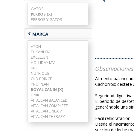
GATOS
PERROS [X]
PERROS Y GATOS
chevron_left
MARCA
ATON
EUKANUBA
EXCELLENT
HOLLIDAY MV
Observaciones
KROF
NUTRIQUE
Alimento balanceado 
OLD PRINCE
Cachorros: destete 
PRO PLAN
ROYAL CANIN [X]
UNIK
Seguridad digestiva
VITALCAN BALANCED
El período de destet
VITALCAN COMPLETE
generándole una sit
VITALCAN LINEA V
VITALCAN THERAPY
Fácil rehidratación
Desde el nacimiento
succión de leche ma