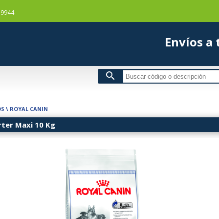
-9944
Envío
search
OS
\
ROYAL CANIN
rter Maxi 10 Kg