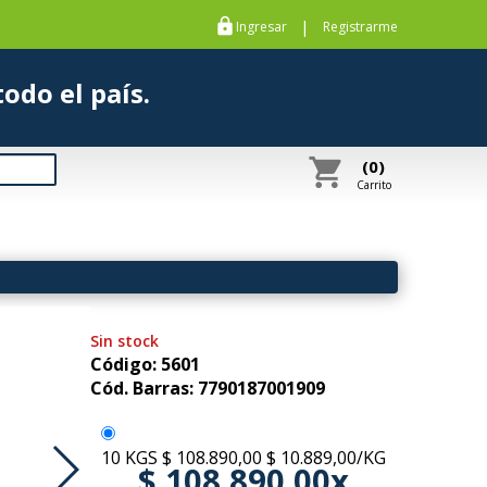
https
|
Ingresar
Registrarme
s a todo el país.
shopping_cart
(0)
Carrito
Sin stock
Código: 5601
Cód. Barras: 7790187001909
10 KGS
$ 108.890,00
$ 10.889,00/KG
$ 108.890,00x