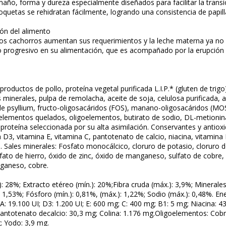
año, forma y dureza especialmente diseñados para facilitar la transic
roquetas se rehidratan fácilmente, logrando una consistencia de papil
ción del alimento
los cachorros aumentan sus requerimientos y la leche materna ya no 
 progresivo en su alimentación, que es acompañado por la erupción de
productos de pollo, proteína vegetal purificada L.I.P.* (gluten de trig
s minerales, pulpa de remolacha, aceite de soja, celulosa purificada, 
e psyllium, fructo-oligosacáridos (FOS), manano-oligosacáridos (MOS), 
elementos quelados, oligoelementos, butirato de sodio, DL-metionina
: proteína seleccionada por su alta asimilación. Conservantes y antioxi
 D3, vitamina E, vitamina C, pantotenato de calcio, niacina, vitamina 
. Sales minerales: Fosfato monocálcico, cloruro de potasio, cloruro d
fato de hierro, óxido de zinc, óxido de manganeso, sulfato de cobre, 
nganeso, cobre.
): 28%; Extracto etéreo (mín.): 20%;Fibra cruda (máx.): 3,9%; Mineral
: 1,53%; Fósforo (mín.): 0,81%, (máx.): 1,22%; Sodio (máx.): 0,48%. En
 A: 19.100 UI; D3: 1.200 UI; E: 600 mg; C: 400 mg; B1: 5 mg; Niacina: 4
antotenato decalcio: 30,3 mg; Colina: 1.176 mg.Oligoelementos: Cobr
; Yodo: 3,9 mg.