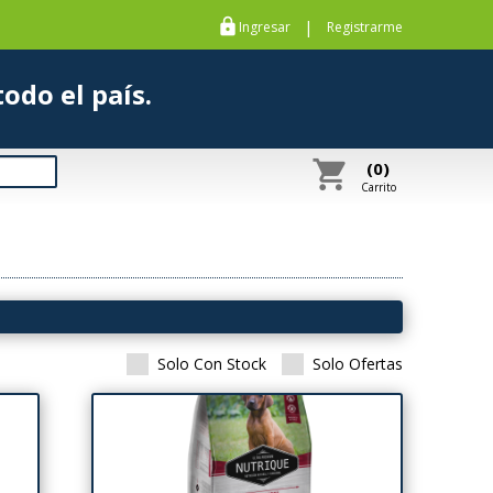
https
|
Ingresar
Registrarme
s a todo el país.
shopping_cart
(0)
Carrito
Solo Con Stock
Solo Ofertas