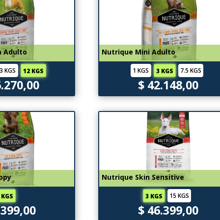
 Adulto
Nutrique Mini Adulto
3 KGS
1 KGS
7.5 KGS
12 KGS
3 KGS
6.270,00
$ 42.148,00
ppy
Nutrique Skin Sensitive
15 KGS
 KGS
3 KGS
.399,00
$ 46.399,00