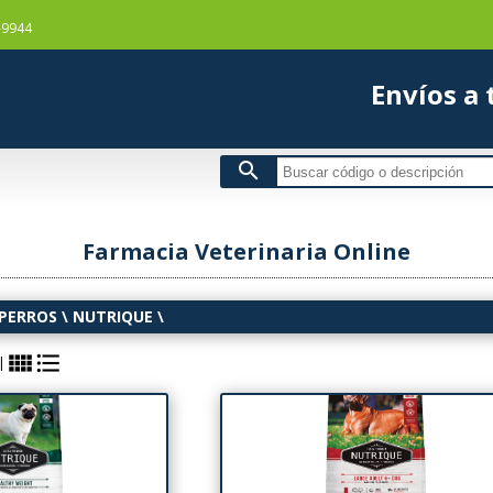
-9944
Envío
search
Farmacia Veterinaria Online
PERROS
\
NUTRIQUE
\
view_comfy
format_list_bulleted
|