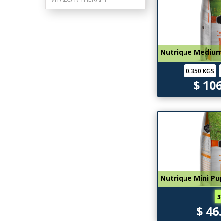
Nutrique Medium
0.350 KGS
$ 10
Nutrique Mini Pu
3
$ 46