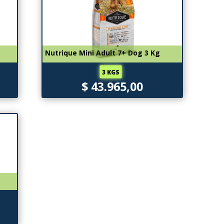
Nutrique Mini Adult 7+ Dog 3 Kg
3 KGS
$ 43.965,00