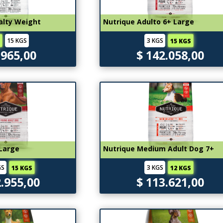
alty Weight
Nutrique Adulto 6+ Large
15 KGS
3 KGS
S
15 KGS
.965,00
$ 142.058,00
 Large
Nutrique Medium Adult Dog 7+
GS
3 KGS
15 KGS
12 KGS
2.955,00
$ 113.621,00