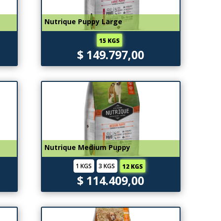
Nutrique Puppy Large
15 KGS
$ 149.797,00
Nutrique Medium Puppy
1 KGS
3 KGS
12 KGS
$ 114.409,00