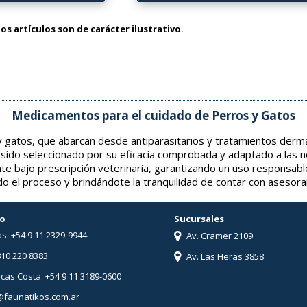
os artículos son de carácter ilustrativo.
Medicamentos para el cuidado de Perros y Gatos
gatos, que abarcan desde antiparasitarios y tratamientos derma
 sido seleccionado por su eficacia comprobada y adaptado a las 
nte bajo prescripción veterinaria, garantizando un uso responsabl
o el proceso y brindándote la tranquilidad de contar con asesor
o
Sucursales
s: +54 9 11 2329-9944
Av. Cramer 2109
810 220 8383
Av. Las Heras 3858
ucas Costa: +54 9 11 3189-0600
@faunatikos.com.ar