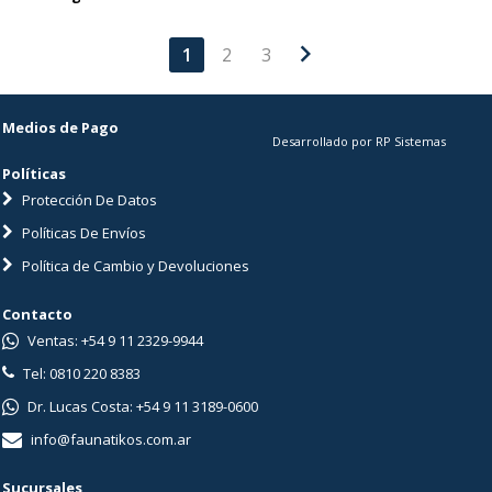
chevron_right
1
2
3
Medios de Pago
Desarrollado por RP Sistemas
Políticas
Protección De Datos
Políticas De Envíos
Política de Cambio y Devoluciones
Contacto
Ventas: +54 9 11 2329-9944
Tel: 0810 220 8383
Dr. Lucas Costa: +54 9 11 3189-0600
info@faunatikos.com.ar
Sucursales