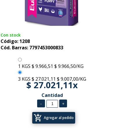
Con stock
Código: 1208
Cód. Barras: 7797453000833
1 KGS
$ 9.966,51
$ 9.966,50/KG
3 KGS
$ 27.021,11
$ 9.007,00/KG
$ 27.021,11x
Cantidad
add_shopping_cart
Agregar al pedido