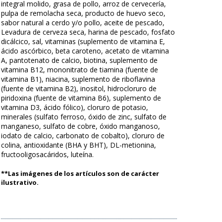
integral molido, grasa de pollo, arroz de cervecería,
pulpa de remolacha seca, producto de huevo seco,
sabor natural a cerdo y/o pollo, aceite de pescado,
Levadura de cerveza seca, harina de pescado, fosfato
dicálcico, sal, vitaminas (suplemento de vitamina E,
ácido ascórbico, beta caroteno, acetato de vitamina
A, pantotenato de calcio, biotina, suplemento de
vitamina B12, mononitrato de tiamina (fuente de
vitamina B1), niacina, suplemento de riboflavina
(fuente de vitamina B2), inositol, hidrocloruro de
piridoxina (fuente de vitamina B6), suplemento de
vitamina D3, ácido fólico), cloruro de potasio,
minerales (sulfato ferroso, óxido de zinc, sulfato de
manganeso, sulfato de cobre, óxido manganoso,
iodato de calcio, carbonato de cobalto), cloruro de
colina, antioxidante (BHA y BHT), DL-metionina,
fructooligosacáridos, luteína.
**Las imágenes de los artículos son de carácter
ilustrativo.