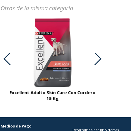
Otros de la misma categoria
Excellent Adulto Skin Care Con Cordero
Excellent A
15 Kg
Medios de Pago
Desarrollado por RP Sistemas