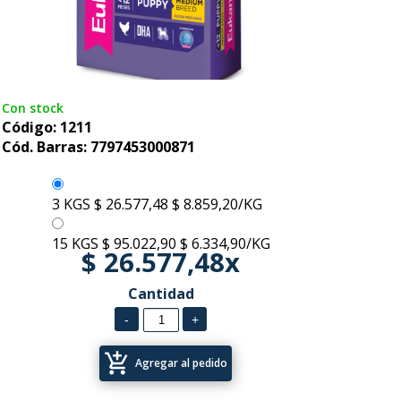
Con stock
Código: 1211
Cód. Barras: 7797453000871
3 KGS
$ 26.577,48
$ 8.859,20/KG
15 KGS
$ 95.022,90
$ 6.334,90/KG
$ 26.577,48x
Cantidad
add_shopping_cart
Agregar al pedido