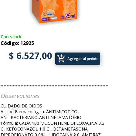
Con stock
Código: 12925
$ 6.527,00
add_shopping_cart
Agregar al pedido
Observaciones
CUIDADO DE OIDOS
Acción Farmacológica: ANTIMICOTICO-
ANTIBACTERIANO-ANTIINFLAMATORIO
Fórmula: CADA 100 ML.CONTIENE OFLOXACINA 0,3
G, KETOCONAZOL 1,0 G , BETAMETASONA
DIPROPIONATO 0,064 , LIDOCAINA 2,0, AMITRAZ