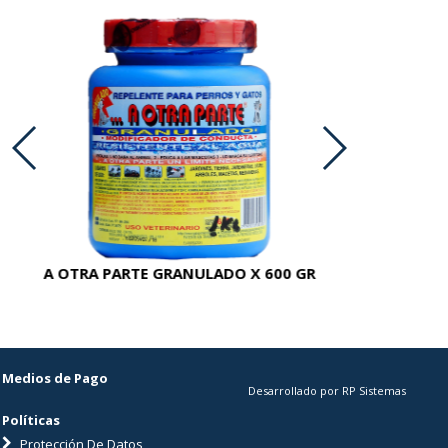
A OTRA PARTE GRANULADO X 600 GR
AC
Medios de Pago
Desarrollado por RP Sistemas
Políticas
Protección De Datos