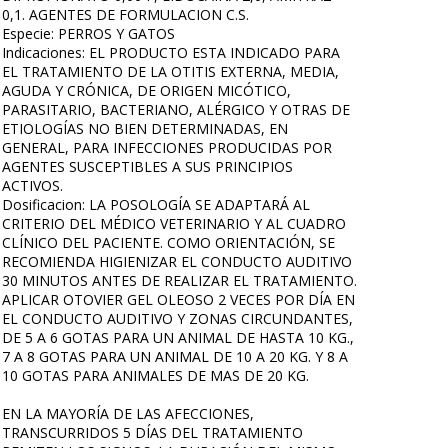
0,1. AGENTES DE FORMULACION C.S.
Especie: PERROS Y GATOS
Indicaciones: EL PRODUCTO ESTA INDICADO PARA
EL TRATAMIENTO DE LA OTITIS EXTERNA, MEDIA,
AGUDA Y CRÓNICA, DE ORIGEN MICÓTICO,
PARASITARIO, BACTERIANO, ALÉRGICO Y OTRAS DE
ETIOLOGÍAS NO BIEN DETERMINADAS, EN
GENERAL, PARA INFECCIONES PRODUCIDAS POR
AGENTES SUSCEPTIBLES A SUS PRINCIPIOS
ACTIVOS.
Dosificacion: LA POSOLOGÍA SE ADAPTARÁ AL
CRITERIO DEL MÉDICO VETERINARIO Y AL CUADRO
CLÍNICO DEL PACIENTE. COMO ORIENTACIÓN, SE
RECOMIENDA HIGIENIZAR EL CONDUCTO AUDITIVO
30 MINUTOS ANTES DE REALIZAR EL TRATAMIENTO.
APLICAR OTOVIER GEL OLEOSO 2 VECES POR DÍA EN
EL CONDUCTO AUDITIVO Y ZONAS CIRCUNDANTES,
DE 5 A 6 GOTAS PARA UN ANIMAL DE HASTA 10 KG.,
7 A 8 GOTAS PARA UN ANIMAL DE 10 A 20 KG. Y 8 A
10 GOTAS PARA ANIMALES DE MAS DE 20 KG.
EN LA MAYORÍA DE LAS AFECCIONES,
TRANSCURRIDOS 5 DÍAS DEL TRATAMIENTO