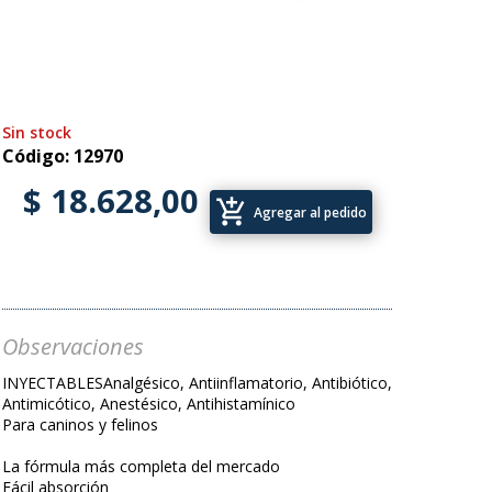
Sin stock
Código: 12970
$ 18.628,00
add_shopping_cart
Agregar al pedido
Observaciones
INYECTABLESAnalgésico, Antiinflamatorio, Antibiótico,
Antimicótico, Anestésico, Antihistamínico
Para caninos y felinos
La fórmula más completa del mercado
Fácil absorción