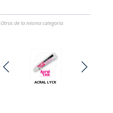
Otros de la misma categoria
ACRAL LYCK
ACTINAL P