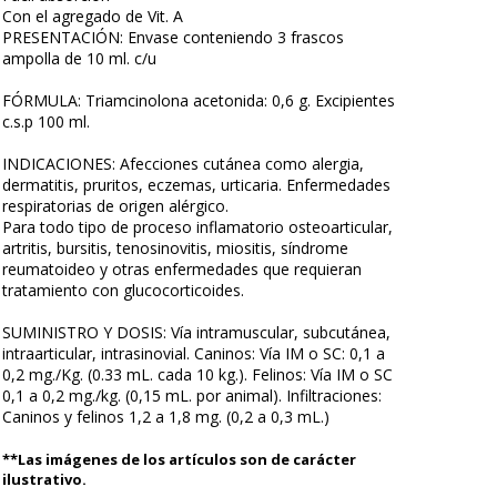
Con el agregado de Vit. A
PRESENTACIÓN: Envase conteniendo 3 frascos
ampolla de 10 ml. c/u
FÓRMULA: Triamcinolona acetonida: 0,6 g. Excipientes
c.s.p 100 ml.
INDICACIONES: Afecciones cutánea como alergia,
dermatitis, pruritos, eczemas, urticaria. Enfermedades
respiratorias de origen alérgico.
Para todo tipo de proceso inflamatorio osteoarticular,
artritis, bursitis, tenosinovitis, miositis, síndrome
reumatoideo y otras enfermedades que requieran
tratamiento con glucocorticoides.
SUMINISTRO Y DOSIS: Vía intramuscular, subcutánea,
intraarticular, intrasinovial. Caninos: Vía IM o SC: 0,1 a
0,2 mg./Kg. (0.33 mL. cada 10 kg.). Felinos: Vía IM o SC
0,1 a 0,2 mg./kg. (0,15 mL. por animal). Infiltraciones:
Caninos y felinos 1,2 a 1,8 mg. (0,2 a 0,3 mL.)
**Las imágenes de los artículos son de carácter
ilustrativo.