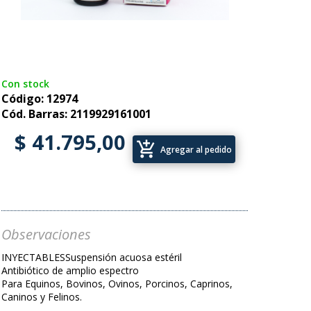
Con stock
Código: 12974
Cód. Barras: 2119929161001
$ 41.795,00
add_shopping_cart
Agregar al pedido
Observaciones
INYECTABLESSuspensión acuosa estéril
Antibiótico de amplio espectro
Para Equinos, Bovinos, Ovinos, Porcinos, Caprinos,
Caninos y Felinos.