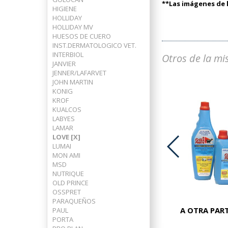
**Las imágenes de l
HIGIENE
HOLLIDAY
HOLLIDAY MV
HUESOS DE CUERO
INST.DERMATOLOGICO VET.
INTERBIOL
Otros de la mi
JANVIER
JENNER/LAFARVET
JOHN MARTIN
KONIG
KROF
KUALCOS
LABYES
LAMAR
LOVE [X]
LUMAI
MON AMI
MSD
ADVOCATE PERROS 25-40 KG
NUTRIQUE
OLD PRINCE
OSSPRET
PARAQUEÑOS
A OTRA PART
PAUL
PORTA