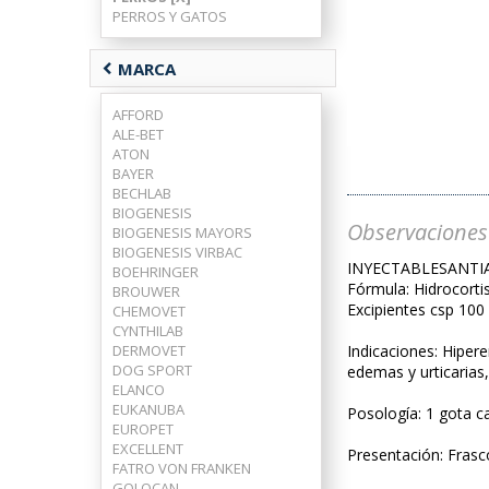
PERROS Y GATOS
chevron_left
MARCA
AFFORD
ALE-BET
ATON
BAYER
BECHLAB
BIOGENESIS
Observaciones
BIOGENESIS MAYORS
BIOGENESIS VIRBAC
INYECTABLESANTI
BOEHRINGER
Fórmula: Hidrocortis
BROUWER
Excipientes csp 100
CHEMOVET
CYNTHILAB
DERMOVET
Indicaciones: Hiperem
DOG SPORT
edemas y urticarias
ELANCO
EUKANUBA
Posología: 1 gota c
EUROPET
EXCELLENT
Presentación: Frasc
FATRO VON FRANKEN
GOLOCAN