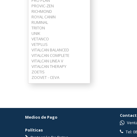
PRO PLAN
PROVIC-ZEN
RICHMOND
ROYAL CANIN
RUMINAL
TRITON
UNIK
VETANCO
VETPLUS
VITALCAN BALANCED
VITALCAN COMPLETE
VITALCAN LINEA V
VITALCAN THERAPY
ZOETIS
ZOOVET - CEVA
Contact
Medios de Pago
Venta
Políticas
Tel: 0