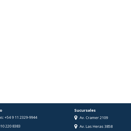
o
Sucursales
s: +54 9 11 2329-9944
Av. Cramer 2109
810 220 8383
Av. Las Heras 3858