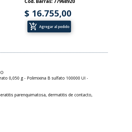
Cód. Barras: 77968920
$ 16.755,00
add_shopping_cart
Agregar al pedido
CO
rato 0,050 g - Polimixina B sulfato 100000 UI -
, queratitis parenquimatosa, dermatitis de contacto,