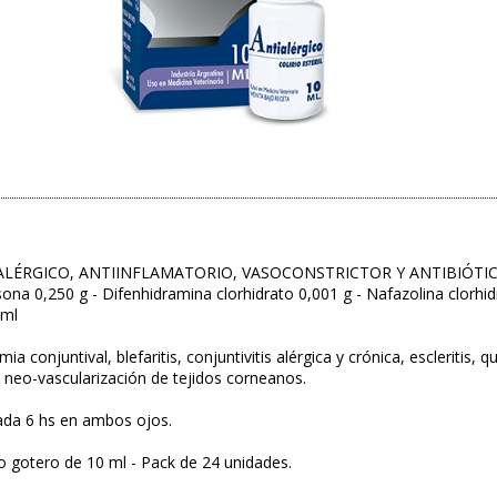
ALÉRGICO, ANTIINFLAMATORIO, VASOCONSTRICTOR Y ANTIBIÓTI
ona 0,250 g - Difenhidramina clorhidrato 0,001 g - Nafazolina clorhid
 ml
ia conjuntival, blefaritis, conjuntivitis alérgica y crónica, escleritis
, neo-vascularización de tejidos corneanos.
ada 6 hs en ambos ojos.
o gotero de 10 ml - Pack de 24 unidades.