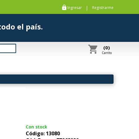
https
|
Ingresar
Registrarme
s a todo el país.
shopping_cart
(0)
Carrito
Con stock
Código: 13080