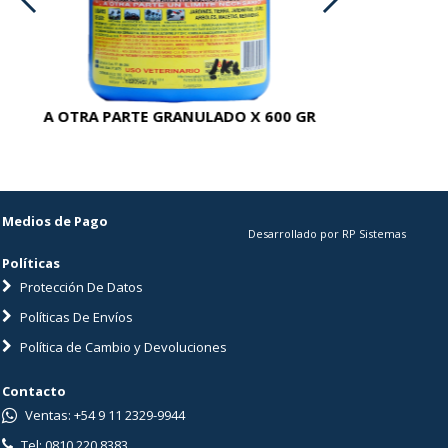
A OTRA PARTE GRANULADO X 600 GR
AC
Medios de Pago
Desarrollado por RP Sistemas
Políticas
Protección De Datos
Políticas De Envíos
Política de Cambio y Devoluciones
Contacto
Ventas: +54 9 11 2329-9944
Tel: 0810 220 8383