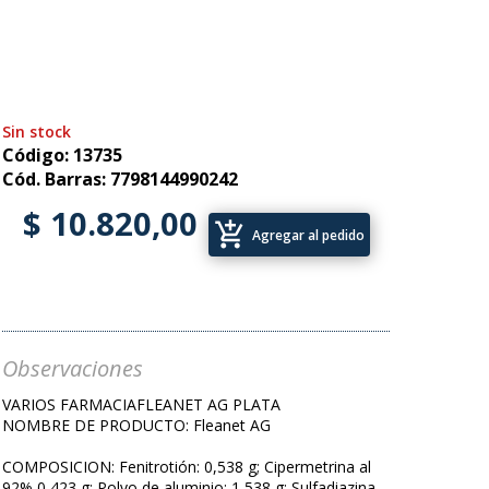
Sin stock
Código: 13735
Cód. Barras: 7798144990242
$ 10.820,00
add_shopping_cart
Agregar al pedido
Observaciones
VARIOS FARMACIAFLEANET AG PLATA
NOMBRE DE PRODUCTO: Fleanet AG
COMPOSICION: Fenitrotión: 0,538 g; Cipermetrina al
92% 0,423 g; Polvo de aluminio: 1,538 g; Sulfadiazina