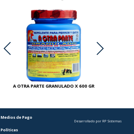
A OTRA PARTE GRANULADO X 600 GR
AC
Medios de Pago
Desarrollado por RP Sistemas
Políticas