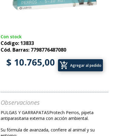
Con stock
Código: 13833
Cód. Barras: 7798776487080
$ 10.765,00
add_shopping_cart
Agregar al pedido
Observaciones
PULGAS Y GARRAPATASProtech Perros, pipeta
antiparasitaria externa con acción ambiental.
Su fórmula de avanzada, confiere al animal y su
entorno: