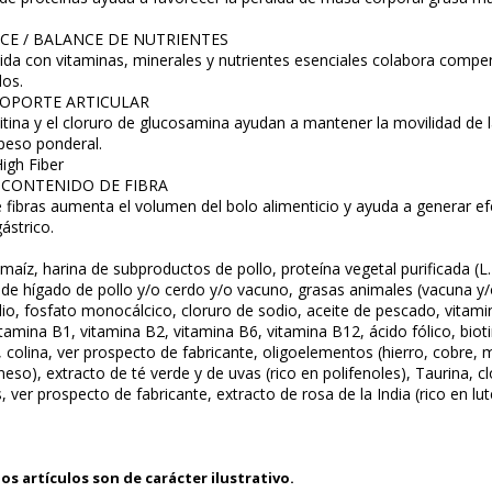
CE / BALANCE DE NUTRIENTES
ida con vitaminas, minerales y nutrientes esenciales colabora compen
dos.
SOPORTE ARTICULAR
oitina y el cloruro de glucosamina ayudan a mantener la movilidad de 
peso ponderal.
igh Fiber
O CONTENIDO DE FIBRA
 fibras aumenta el volumen del bolo alimenticio y ayuda a generar ef
ástrico.
 maíz, harina de subproductos de pollo, proteína vegetal purificada (L.
o de hígado de pollo y/o cerdo y/o vacuno, grasas animales (vacuna y/o
dio, fosfato monocálcico, cloruro de sodio, aceite de pescado, vitam
vitamina B1, vitamina B2, vitamina B6, vitamina B12, ácido fólico, biot
na, colina, ver prospecto de fabricante, oligoelementos (hierro, cobr
eso), extracto de té verde y de uvas (rico en polifenoles), Taurina, c
ver prospecto de fabricante, extracto de rosa de la India (rico en lute
os artículos son de carácter ilustrativo.