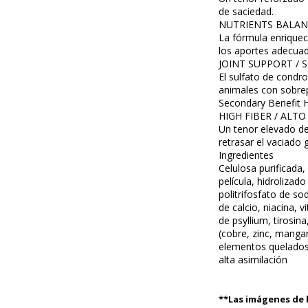
de saciedad.
NUTRIENTS BALAN
La fórmula enriquec
los aportes adecua
JOINT SUPPORT / 
El sulfato de condr
animales con sobre
Secondary Benefit H
HIGH FIBER / ALT
Un tenor elevado de
retrasar el vaciado g
Ingredientes
Celulosa purificada,
película, hidrolizad
politrifosfato de so
de calcio, niacina, 
de psyllium, tirosi
(cobre, zinc, mangan
elementos quelados, 
alta asimilación
**Las imágenes de l