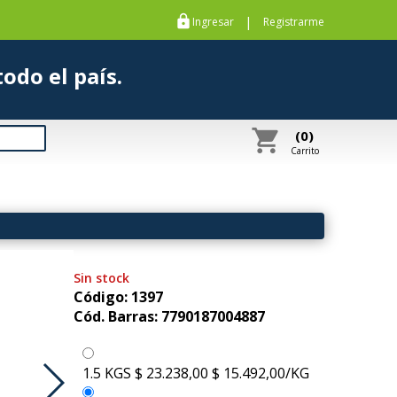
https
|
Ingresar
Registrarme
s a todo el país.
shopping_cart
(0)
Carrito
Sin stock
Código: 1397
Cód. Barras: 7790187004887
1.5 KGS
$ 23.238,00
$ 15.492,00/KG