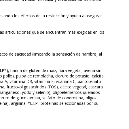
sando los efectos de la restricción y ayuda a asegurar
las articulaciones que se encuentran más exigidas en los
ecto de saciedad (limitando la sensación de hambre) al
I.P*), harina de gluten de maíz, fibra vegetal, avena sin
 pollo), pulpa de remolacha, cloruro de potasio, calcita,
ina A, vitamina D3, vitamina E, vitamina C, pantotenato
ina, fructo-oligosacáridos (FOS), aceite vegetal, cascara
e, manganeso, yodo y selenio), oligoelementos quelados
loruro de glucosamina, sulfato de condroitina, oligo-
ína), arginina. *L.I.P.: proteínas seleccionadas por su