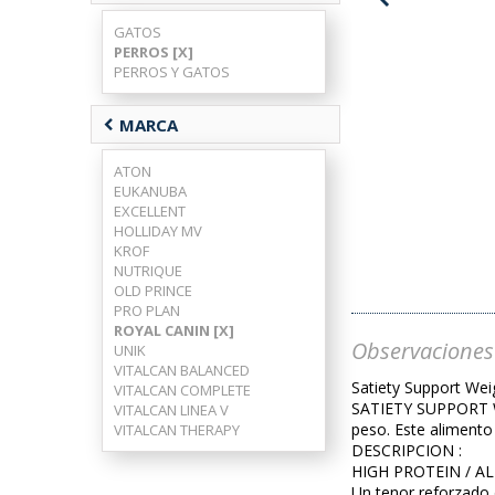
GATOS
PERROS [X]
PERROS Y GATOS
chevron_left
MARCA
ATON
EUKANUBA
EXCELLENT
HOLLIDAY MV
KROF
NUTRIQUE
OLD PRINCE
PRO PLAN
ROYAL CANIN [X]
Observaciones
UNIK
VITALCAN BALANCED
Satiety Support We
VITALCAN COMPLETE
SATIETY SUPPORT WE
VITALCAN LINEA V
peso. Este alimento
VITALCAN THERAPY
DESCRIPCION :
HIGH PROTEIN / A
Un tenor reforzado 