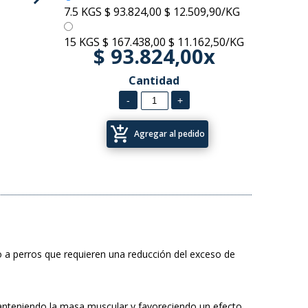
7.5 KGS
$ 93.824,00
$ 12.509,90/KG
15 KGS
$ 167.438,00
$ 11.162,50/KG
$ 93.824,00x
Cantidad
add_shopping_cart
Agregar al pedido
perros que requieren una reducción del exceso de
anteniendo la masa muscular y favoreciendo un efecto