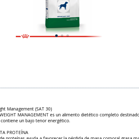
ight Management (SAT 30)
IGHT MANAGEMENT es un alimento dietético completo destinado a 
 contiene un bajo tenor energético.
LTA PROTEÍNA
de proteínas ayuda a favorecer la pérdida de masa corporal grasa m