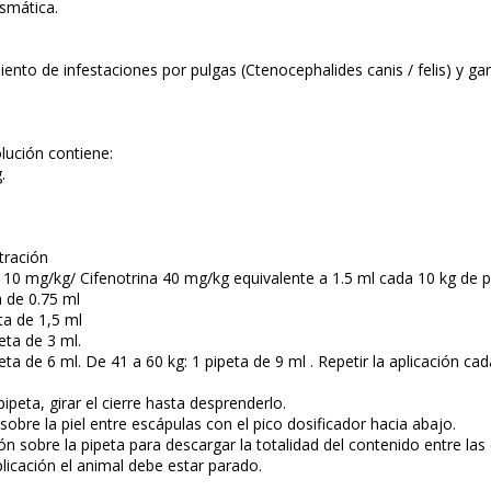
smática.
ento de infestaciones por pulgas (Ctenocephalides canis / felis) y ga
lución contiene:
.
tración
d 10 mg/kg/ Cifenotrina 40 mg/kg equivalente a 1.5 ml cada 10 kg de 
a de 0.75 ml
ta de 1,5 ml
eta de 3 ml.
eta de 6 ml. De 41 a 60 kg: 1 pipeta de 9 ml . Repetir la aplicación c
pipeta, girar el cierre hasta desprenderlo.
 sobre la piel entre escápulas con el pico dosificador hacia abajo.
ión sobre la pipeta para descargar la totalidad del contenido entre las
aplicación el animal debe estar parado.