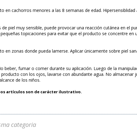
ucto en cachorros menores a las 8 semanas de edad. Hipersensiblidad a
 de piel muy sensible, puede provocar una reacción cutánea en el pun
 pequeñas topicaciones para evitar que el producto se concentre en 
cto en zonas donde pueda lamerse. Aplicar únicamente sobre piel sana
. No beber, fumar o comer durante su aplicación. Luego de la manipul
l producto con los ojos, lavarse con abundante agua. No almacenar 
alcance de los niños.
os artículos son de carácter ilustrativo.
sma categoria