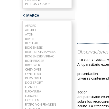
PERROS Y GATOS
chevron_left
MARCA
AFFORD
ALE-BET
ATON
BAYER
BECHLAB
BIOGENESIS
Observaciones
BIOGENESIS MAYORS
BIOGENESIS VIRBAC
PULGAS Y GARRAPA
BOEHRINGER
Antiparasitario exte
BROUWER
CHEMOVET
presentación
CYNTHILAB
DERMOVET
Envases conteniendo 
DOG SPORT
ELANCO
EUKANUBA
acción
EUROPET
Antiparasitario exte
EXCELLENT
sobre los receptores
FATRO VON FRANKEN
adulto. La cifenotri
GOLOCAN