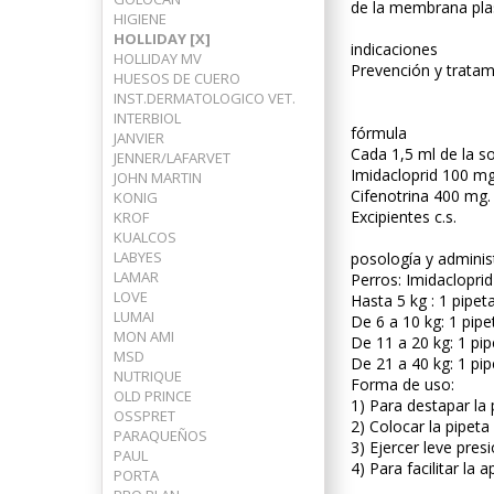
de la membrana pla
HIGIENE
HOLLIDAY [X]
indicaciones
HOLLIDAY MV
Prevención y tratami
HUESOS DE CUERO
INST.DERMATOLOGICO VET.
INTERBIOL
fórmula
JANVIER
Cada 1,5 ml de la so
JENNER/LAFARVET
Imidacloprid 100 mg
JOHN MARTIN
Cifenotrina 400 mg.
KONIG
Excipientes c.s.
KROF
KUALCOS
LABYES
posología y adminis
LAMAR
Perros: Imidaclopri
LOVE
Hasta 5 kg : 1 pipet
LUMAI
De 6 a 10 kg: 1 pipe
MON AMI
De 11 a 20 kg: 1 pip
MSD
De 21 a 40 kg: 1 pip
NUTRIQUE
Forma de uso:
OLD PRINCE
1) Para destapar la 
OSSPRET
2) Colocar la pipeta
PARAQUEÑOS
3) Ejercer leve pres
PAUL
4) Para facilitar la 
PORTA