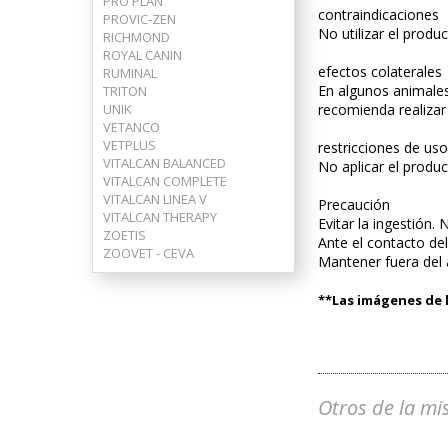
PRO PLAN
contraindicaciones
PROVIC-ZEN
No utilizar el prod
RICHMOND
ROYAL CANIN
efectos colaterales
RUMINAL
En algunos animales
TRITON
UNIK
recomienda realizar
VETANCO
VETPLUS
restricciones de uso
VITALCAN BALANCED
No aplicar el produ
VITALCAN COMPLETE
VITALCAN LINEA V
Precaución
VITALCAN THERAPY
Evitar la ingestión
ZOETIS
Ante el contacto de
ZOOVET - CEVA
Mantener fuera del 
**Las imágenes de l
Otros de la mi