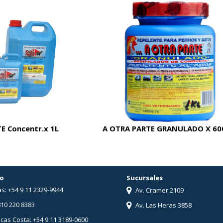
E Concentr.x 1L
A OTRA PARTE GRANULADO X 60
o
Sucursales
s: +54 9 11 2329-9944
Av. Cramer 2109
810 220 8383
Av. Las Heras 3858
ucas Costa: +54 9 11 3189-0600