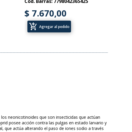
Cód. Barras: 7798042365425
$ 7.670,00
add_shopping_cart
Agregar al pedido
de los neonicotinoides que son insecticidas que actúan
oprid posee acción contra las pulgas en estado larvario y
ral, que actúa alterando el paso de iones sodio a través