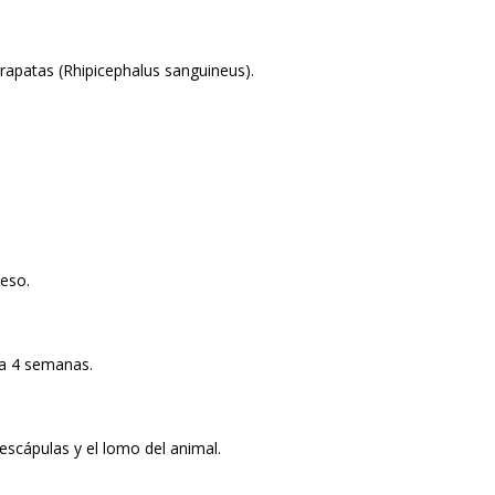
rrapatas (Rhipicephalus sanguineus).
peso.
ada 4 semanas.
 escápulas y el lomo del animal.