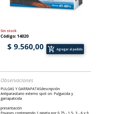
Sin stock
Código: 14020
$ 9.560,00
add_shopping_cart
Agregar al pedido
Observaciones
PULGAS Y GARRAPATASdescripción
Antiparasitario externo spot on. Pulguicida y
garrapaticida
presentación
Envases conteniendo 1 pipeta por 0,75 - 1,5- 3 - 6 y 9