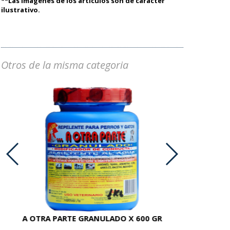
**Las imágenes de los artículos son de carácter
ilustrativo.
Otros de la misma categoria
A OTRA PARTE GRANULADO X 600 GR
AC