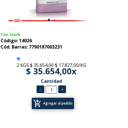
Con stock
Código: 14026
Cód. Barras: 7790187003231
2 KGS
$ 35.654,00
$ 17.827,00/KG
$ 35.654,00x
Cantidad
add_shopping_cart
Agregar al pedido