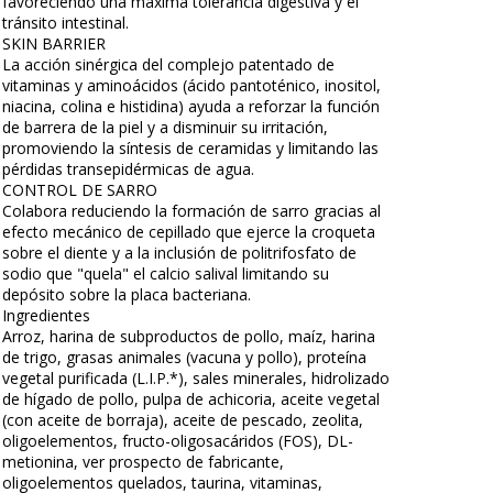
favoreciendo una máxima tolerancia digestiva y el
tránsito intestinal.
SKIN BARRIER
La acción sinérgica del complejo patentado de
vitaminas y aminoácidos (ácido pantoténico, inositol,
niacina, colina e histidina) ayuda a reforzar la función
de barrera de la piel y a disminuir su irritación,
promoviendo la síntesis de ceramidas y limitando las
pérdidas transepidérmicas de agua.
CONTROL DE SARRO
Colabora reduciendo la formación de sarro gracias al
efecto mecánico de cepillado que ejerce la croqueta
sobre el diente y a la inclusión de politrifosfato de
sodio que "quela" el calcio salival limitando su
depósito sobre la placa bacteriana.
Ingredientes
Arroz, harina de subproductos de pollo, maíz, harina
de trigo, grasas animales (vacuna y pollo), proteína
vegetal purificada (L.I.P.*), sales minerales, hidrolizado
de hígado de pollo, pulpa de achicoria, aceite vegetal
(con aceite de borraja), aceite de pescado, zeolita,
oligoelementos, fructo-oligosacáridos (FOS), DL-
metionina, ver prospecto de fabricante,
oligoelementos quelados, taurina, vitaminas,