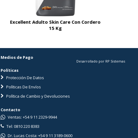
Excellent Adulto Skin Care Con Cordero
Excellent A
15 Kg
Medios de Pago
Desarrollado por RP Sistemas
Políticas
Protección De Datos
Políticas De Envíos
Política de Cambio y Devoluciones
Contacto
Ventas: +54 9 11 2329-9944
Tel: 0810 220 8383
Dr. Lucas Costa: +54 9 11 3189-0600