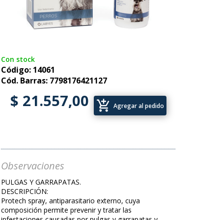
Con stock
Código: 14061
Cód. Barras: 7798176421127
$ 21.557,00
add_shopping_cart
Agregar al pedido
Observaciones
PULGAS Y GARRAPATAS.
DESCRIPCIÓN:
Protech spray, antiparasitario externo, cuya
composición permite prevenir y tratar las
infestaciones causadas por pulgas y garrapatas y