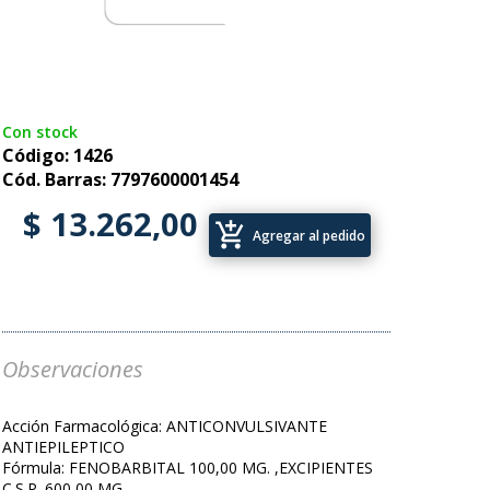
Con stock
Código: 1426
Cód. Barras: 7797600001454
$ 13.262,00
add_shopping_cart
Agregar al pedido
Observaciones
Acción Farmacológica: ANTICONVULSIVANTE
ANTIEPILEPTICO
Fórmula: FENOBARBITAL 100,00 MG. ,EXCIPIENTES
C.S.P. 600,00 MG.