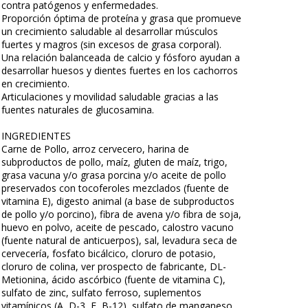
contra patógenos y enfermedades.
Proporción óptima de proteína y grasa que promueve
un crecimiento saludable al desarrollar músculos
fuertes y magros (sin excesos de grasa corporal).
Una relación balanceada de calcio y fósforo ayudan a
desarrollar huesos y dientes fuertes en los cachorros
en crecimiento.
Articulaciones y movilidad saludable gracias a las
fuentes naturales de glucosamina.
INGREDIENTES
Carne de Pollo, arroz cervecero, harina de
subproductos de pollo, maíz, gluten de maíz, trigo,
grasa vacuna y/o grasa porcina y/o aceite de pollo
preservados con tocoferoles mezclados (fuente de
vitamina E), digesto animal (a base de subproductos
de pollo y/o porcino), fibra de avena y/o fibra de soja,
huevo en polvo, aceite de pescado, calostro vacuno
(fuente natural de anticuerpos), sal, levadura seca de
cervecería, fosfato bicálcico, cloruro de potasio,
cloruro de colina, ver prospecto de fabricante, DL-
Metionina, ácido ascórbico (fuente de vitamina C),
sulfato de zinc, sulfato ferroso, suplementos
vitamínicos (A, D-3, E, B-12), sulfato de manganeso,