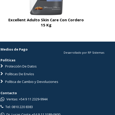
Excellent Adulto Skin Care Con Cordero
Excellent A
15 Kg
Medios de Pago
Desarrollado por RP Sistemas
Políticas
Protección De Datos
Políticas De Envíos
Política de Cambio y Devoluciones
Contacto
Ventas: +54 9 11 2329-9944
Tel: 0810 220 8383
Dr. Lucas Costa: +54 9 11 3189-0600