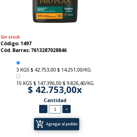
Sin stock
Código: 1497
Cód. Barras: 7613287028846
3 KGS
$ 42.753,00
$ 14.251,00/KG
15 KGS
$ 147.396,00
$ 9.826,40/KG
$ 42.753,00x
Cantidad
add_shopping_cart
Agregar al pedido