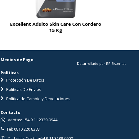
Excellent Adulto Skin Care Con Cordero
Excellent A
15 Kg
Medios de Pago
Desarrollado por RP Sistemas
Políticas
Protección De Datos
Políticas De Envíos
Política de Cambio y Devoluciones
Contacto
Ventas: +54 9 11 2329-9944
Tel: 0810 220 8383
Dr. Lucas Costa: +54 9 11 3189-0600