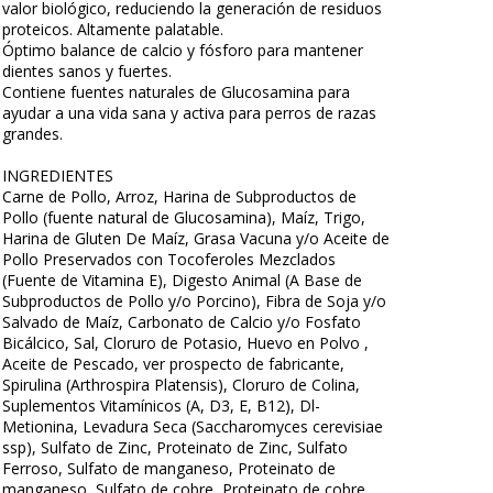
valor biológico, reduciendo la generación de residuos
proteicos. Altamente palatable.
Óptimo balance de calcio y fósforo para mantener
dientes sanos y fuertes.
Contiene fuentes naturales de Glucosamina para
ayudar a una vida sana y activa para perros de razas
grandes.
INGREDIENTES
Carne de Pollo, Arroz, Harina de Subproductos de
Pollo (fuente natural de Glucosamina), Maíz, Trigo,
Harina de Gluten De Maíz, Grasa Vacuna y/o Aceite de
Pollo Preservados con Tocoferoles Mezclados
(Fuente de Vitamina E), Digesto Animal (A Base de
Subproductos de Pollo y/o Porcino), Fibra de Soja y/o
Salvado de Maíz, Carbonato de Calcio y/o Fosfato
Bicálcico, Sal, Cloruro de Potasio, Huevo en Polvo ,
Aceite de Pescado, ver prospecto de fabricante,
Spirulina (Arthrospira Platensis), Cloruro de Colina,
Suplementos Vitamínicos (A, D3, E, B12), Dl-
Metionina, Levadura Seca (Saccharomyces cerevisiae
ssp), Sulfato de Zinc, Proteinato de Zinc, Sulfato
Ferroso, Sulfato de manganeso, Proteinato de
manganeso, Sulfato de cobre, Proteinato de cobre,