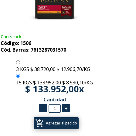
Con stock
Código: 1506
Cód. Barras: 7613287031570
3 KGS
$ 38.720,00
$ 12.906,70/KG
15 KGS
$ 133.952,00
$ 8.930,10/KG
$ 133.952,00x
Cantidad
add_shopping_cart
Agregar al pedido