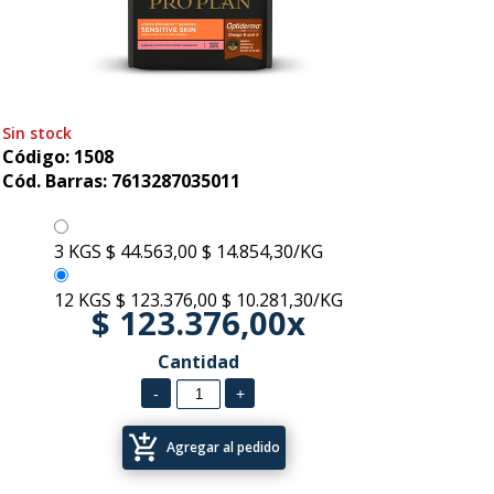
Sin stock
Código: 1508
Cód. Barras: 7613287035011
3 KGS
$ 44.563,00
$ 14.854,30/KG
12 KGS
$ 123.376,00
$ 10.281,30/KG
$ 123.376,00x
Cantidad
add_shopping_cart
Agregar al pedido