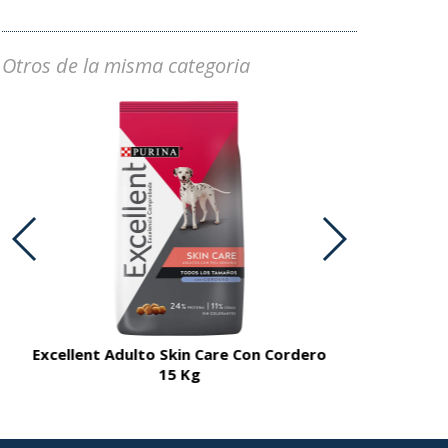
Otros de la misma categoria
Excellent Adulto Skin Care Con Cordero
Excellent A
15 Kg