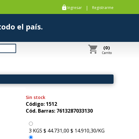
https
|
Ingresar
Registrarme
s a todo el país.
shopping_cart
(0)
Carrito
Sin stock
Código: 1512
Cód. Barras: 7613287033130
3 KGS
$ 44.731,00
$ 14.910,30/KG