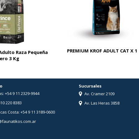
PREMIUM KROF ADULT CAT X 1
 Adulto Raza Pequeña
ero 3 Kg
o
Sucursales
s: +54 9 11 2329-9944
Av. Cramer 2109
810 220 8383
Av. Las Heras 3858
ucas Costa: +54 9 11 3189-0600
@faunatikos.com.ar