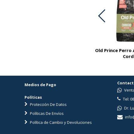
Old Prince Perro
Nutrique Mini Adult 7+ Dog 3 Kg
Cord
Contact
Medios de Pago
Venta
Políticas
Tel: 0
Protección De Datos
Dr. L
Políticas De Envíos
info
Política de Cambio y Devoluciones