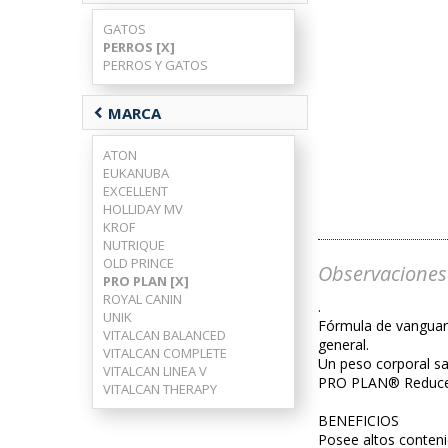
GATOS
PERROS [X]
PERROS Y GATOS
chevron_left
MARCA
ATON
EUKANUBA
EXCELLENT
HOLLIDAY MV
KROF
NUTRIQUE
OLD PRINCE
Observaciones
PRO PLAN [X]
ROYAL CANIN
.
UNIK
Fórmula de vanguardi
VITALCAN BALANCED
general.
VITALCAN COMPLETE
Un peso corporal sa
VITALCAN LINEA V
PRO PLAN® Reduced C
VITALCAN THERAPY
BENEFICIOS
Posee altos conten