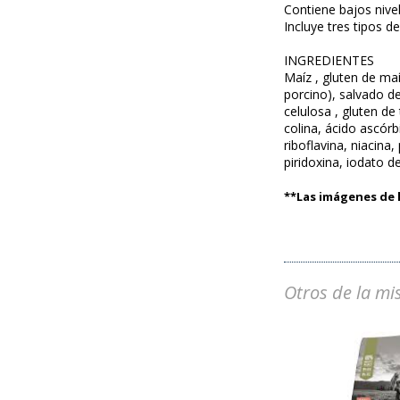
Contiene bajos nivel
Incluye tres tipos d
INGREDIENTES
Maíz , gluten de maí
porcino), salvado d
celulosa , gluten de
colina, ácido ascórb
riboflavina, niacina
piridoxina, iodato de
**Las imágenes de l
Otros de la mi