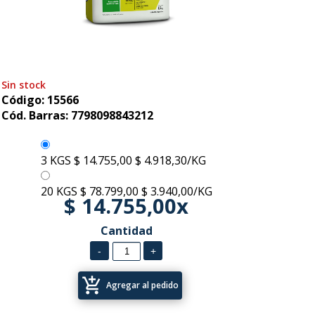
Sin stock
Código: 15566
Cód. Barras: 7798098843212
3 KGS
$ 14.755,00
$ 4.918,30/KG
20 KGS
$ 78.799,00
$ 3.940,00/KG
$ 14.755,00x
Cantidad
add_shopping_cart
Agregar al pedido