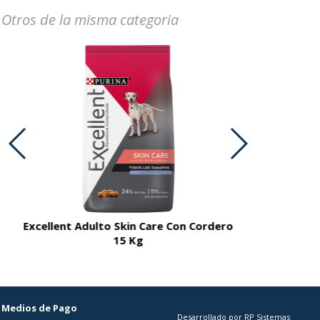
Otros de la misma categoria
Excellent Adulto Skin Care Con Cordero
Excellent A
15 Kg
Medios de Pago
Desarrollado por RP Sistemas