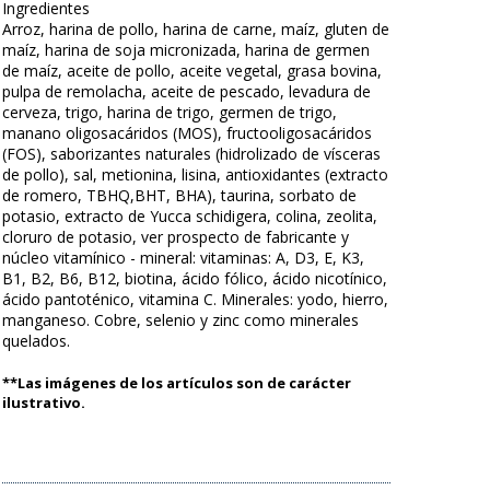
Ingredientes
Arroz, harina de pollo, harina de carne, maíz, gluten de
maíz, harina de soja micronizada, harina de germen
de maíz, aceite de pollo, aceite vegetal, grasa bovina,
pulpa de remolacha, aceite de pescado, levadura de
cerveza, trigo, harina de trigo, germen de trigo,
manano oligosacáridos (MOS), fructooligosacáridos
(FOS), saborizantes naturales (hidrolizado de vísceras
de pollo), sal, metionina, lisina, antioxidantes (extracto
de romero, TBHQ,BHT, BHA), taurina, sorbato de
potasio, extracto de Yucca schidigera, colina, zeolita,
cloruro de potasio, ver prospecto de fabricante y
núcleo vitamínico - mineral: vitaminas: A, D3, E, K3,
B1, B2, B6, B12, biotina, ácido fólico, ácido nicotínico,
ácido pantoténico, vitamina C. Minerales: yodo, hierro,
manganeso. Cobre, selenio y zinc como minerales
quelados.
**Las imágenes de los artículos son de carácter
ilustrativo.