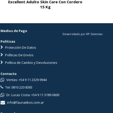
Excellent Adulto Skin Care Con Cordero
Excellent A
15 Kg
Medios de Pago
Desarrollado por RP Sistemas
Políticas
Protección De Datos
Políticas De Envíos
Política de Cambio y Devoluciones
Contacto
Ventas: +54 9 11 2329-9944
Tel: 0810 220 8383
Dr. Lucas Costa: +54 9 11 3189-0600
info@faunatikos.com.ar