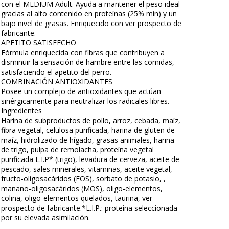
con el MEDIUM Adult. Ayuda a mantener el peso ideal
gracias al alto contenido en proteínas (25% min) y un
bajo nivel de grasas. Enriquecido con ver prospecto de
fabricante.
APETITO SATISFECHO
Fórmula enriquecida con fibras que contribuyen a
disminuir la sensación de hambre entre las comidas,
satisfaciendo el apetito del perro.
COMBINACIÓN ANTIOXIDANTES
Posee un complejo de antioxidantes que actúan
sinérgicamente para neutralizar los radicales libres.
Ingredientes
Harina de subproductos de pollo, arroz, cebada, maíz,
fibra vegetal, celulosa purificada, harina de gluten de
maíz, hidrolizado de hígado, grasas animales, harina
de trigo, pulpa de remolacha, proteína vegetal
purificada L.I.P* (trigo), levadura de cerveza, aceite de
pescado, sales minerales, vitaminas, aceite vegetal,
fructo-oligosacáridos (FOS), sorbato de potasio, ,
manano-oligosacáridos (MOS), oligo-elementos,
colina, oligo-elementos quelados, taurina, ver
prospecto de fabricante.*L.I.P.: proteína seleccionada
por su elevada asimilación.