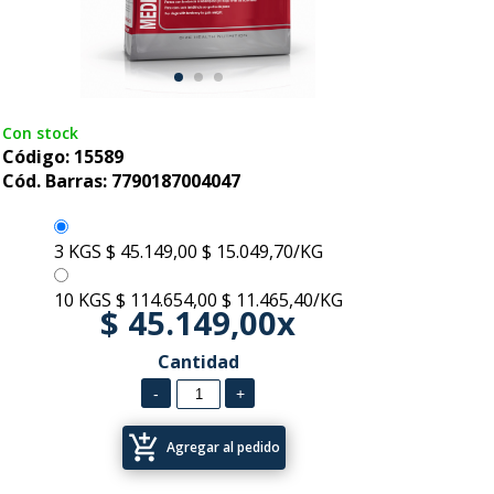
Con stock
Código: 15589
Cód. Barras: 7790187004047
3 KGS
$ 45.149,00
$ 15.049,70/KG
10 KGS
$ 114.654,00
$ 11.465,40/KG
$ 45.149,00x
Cantidad
add_shopping_cart
Agregar al pedido