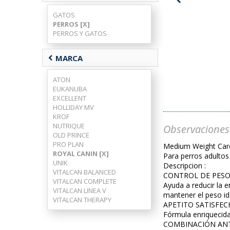
GATOS
PERROS [X]
PERROS Y GATOS
chevron_left
MARCA
ATON
EUKANUBA
EXCELLENT
HOLLIDAY MV
KROF
NUTRIQUE
Observaciones
OLD PRINCE
PRO PLAN
Medium Weight Car
ROYAL CANIN [X]
Para perros adultos
UNIK
Descripcion :
VITALCAN BALANCED
CONTROL DE PES
VITALCAN COMPLETE
Ayuda a reducir la
VITALCAN LINEA V
mantener el peso ide
VITALCAN THERAPY
APETITO SATISFE
Fórmula enriquecida 
COMBINACIÓN AN