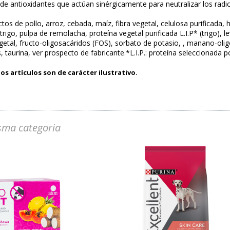
e antioxidantes que actúan sinérgicamente para neutralizar los radica
os de pollo, arroz, cebada, maíz, fibra vegetal, celulosa purificada, 
trigo, pulpa de remolacha, proteína vegetal purificada L.I.P* (trigo), 
getal, fructo-oligosacáridos (FOS), sorbato de potasio, , manano-oli
taurina, ver prospecto de fabricante.*L.I.P.: proteína seleccionada p
os artículos son de carácter ilustrativo.
sma categoria