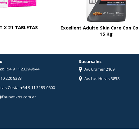
 X 21 TABLETAS
Excellent Adulto Skin Care Con C
15 Kg
o
Sucursales
s: +54 9 11 2329-9944
Av. Cramer 2109
810 220 8383
Av. Las Heras 3858
ucas Costa: +54 9 11 3189-0600
@faunatikos.com.ar