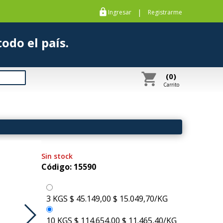
https
|
Ingresar
Registrarme
s a todo el país.
shopping_cart
(0)
Carrito
Sin stock
Código: 15590
3 KGS
$ 45.149,00
$ 15.049,70/KG
10 KGS
$ 114.654,00
$ 11.465,40/KG