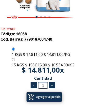
Sin stock
Código: 16058
Cód. Barras: 7790187004740
1 KGS
$ 14.811,00
$ 14.811,00/KG
15 KGS
$ 158.015,00
$ 10.534,30/KG
$ 14.811,00x
Cantidad
add_shopping_cart
Agregar al pedido