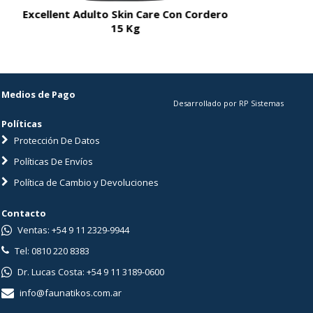
Excellent Adulto Skin Care Con Cordero
Excellent A
15 Kg
Medios de Pago
Desarrollado por RP Sistemas
Políticas
Protección De Datos
Políticas De Envíos
Política de Cambio y Devoluciones
Contacto
Ventas: +54 9 11 2329-9944
Tel: 0810 220 8383
Dr. Lucas Costa: +54 9 11 3189-0600
info@faunatikos.com.ar