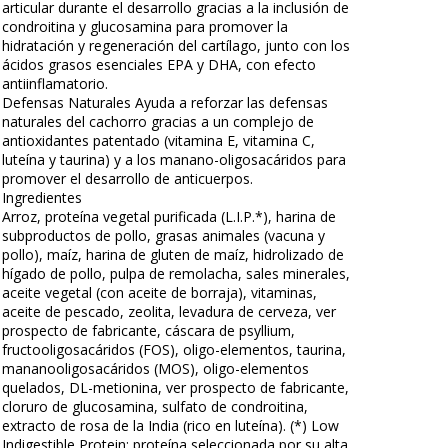
articular durante el desarrollo gracias a la inclusión de
condroitina y glucosamina para promover la
hidratación y regeneración del cartílago, junto con los
ácidos grasos esenciales EPA y DHA, con efecto
antiinflamatorio.
Defensas Naturales Ayuda a reforzar las defensas
naturales del cachorro gracias a un complejo de
antioxidantes patentado (vitamina E, vitamina C,
luteína y taurina) y a los manano-oligosacáridos para
promover el desarrollo de anticuerpos.
Ingredientes
Arroz, proteína vegetal purificada (L.I.P.*), harina de
subproductos de pollo, grasas animales (vacuna y
pollo), maíz, harina de gluten de maíz, hidrolizado de
hígado de pollo, pulpa de remolacha, sales minerales,
aceite vegetal (con aceite de borraja), vitaminas,
aceite de pescado, zeolita, levadura de cerveza, ver
prospecto de fabricante, cáscara de psyllium,
fructooligosacáridos (FOS), oligo-elementos, taurina,
mananooligosacáridos (MOS), oligo-elementos
quelados, DL-metionina, ver prospecto de fabricante,
cloruro de glucosamina, sulfato de condroitina,
extracto de rosa de la India (rico en luteína). (*) Low
Indigestible Protein: proteína seleccionada por su alta