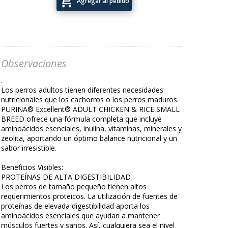
add_shopping_cart
Agregar al pedido
Observaciones
.
Los perros adultos tienen diferentes necesidades
nutricionales que los cachorros o los perros maduros.
PURINA® Excellent® ADULT CHICKEN & RICE SMALL
BREED ofrece una fórmula completa que incluye
aminoácidos esenciales, inulina, vitaminas, minerales y
zeolita, aportando un óptimo balance nutricional y un
sabor irresistible.
Beneficios Visibles:
PROTEÍNAS DE ALTA DIGESTIBILIDAD
Los perros de tamaño pequeño tienen altos
requerimientos proteicos. La utilización de fuentes de
proteínas de elevada digestibilidad aporta los
aminoácidos esenciales que ayudan a mantener
músculos fuertes y sanos. Así, cualquiera sea el nivel