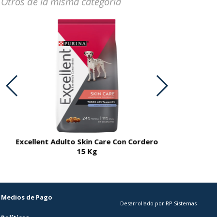
Otros de la misma categoria
Excellent Adulto Skin Care Con Cordero
Excellent A
15 Kg
Medios de Pago
Desarrollado por RP Sistemas