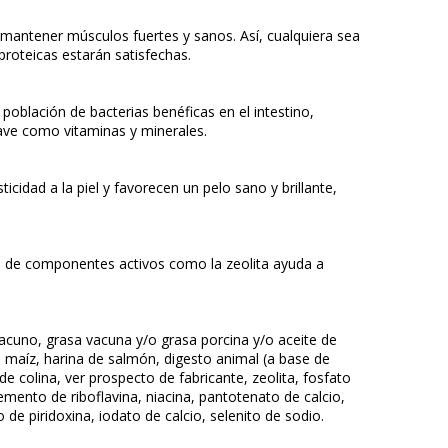
 mantener músculos fuertes y sanos. Así, cualquiera sea
proteicas estarán satisfechas.
 población de bacterias benéficas en el intestino,
lave como vitaminas y minerales.
cidad a la piel y favorecen un pelo sano y brillante,
ión de componentes activos como la zeolita ayuda a
vacuno, grasa vacuna y/o grasa porcina y/o aceite de
e maíz, harina de salmón, digesto animal (a base de
 de colina, ver prospecto de fabricante, zeolita, fosfato
lemento de riboflavina, niacina, pantotenato de calcio,
de piridoxina, iodato de calcio, selenito de sodio.