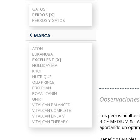
GATOS
PERROS [X]
PERROS Y GATOS
chevron_left
MARCA
ATON
EUKANUBA
EXCELLENT [X]
HOLLIDAY MV
KROF
NUTRIQUE
OLD PRINCE
PRO PLAN
ROYAL CANIN
Observaciones
UNIK
VITALCAN BALANCED
.
VITALCAN COMPLETE
Los perros adultos
VITALCAN LINEA V
RICE MEDIUM & LARGE
VITALCAN THERAPY
aportando un óptimo 
Beneficios Visibles: