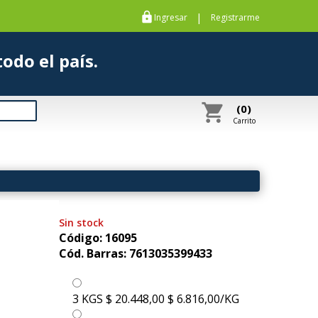
https
|
Ingresar
Registrarme
s a todo el país.
shopping_cart
(0)
Carrito
Sin stock
Código: 16095
Cód. Barras: 7613035399433
3 KGS
$ 20.448,00
$ 6.816,00/KG