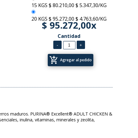
15 KGS
$ 80.210,00
$ 5.347,30/KG
20 KGS
$ 95.272,00
$ 4.763,60/KG
$ 95.272,00x
Cantidad
add_shopping_cart
Agregar al pedido
los perros maduros. PURINA® Excellent® ADULT CHICKEN &
ales, inulina, vitaminas, minerales y zeolita,