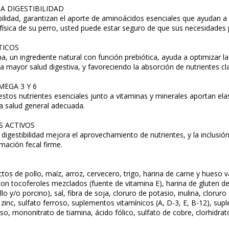
A DIGESTIBILIDAD
bilidad, garantizan el aporte de aminoácidos esenciales que ayudan a
d física de su perro, usted puede estar seguro de que sus necesidades 
TICOS
ina, un ingrediente natural con función prebiótica, ayuda a optimizar la
 mayor salud digestiva, y favoreciendo la absorción de nutrientes c
EGA 3 Y 6
tos nutrientes esenciales junto a vitaminas y minerales aportan elasti
a salud general adecuada.
S ACTIVOS
 digestibilidad mejora el aprovechamiento de nutrientes, y la inclus
mación fecal firme.
tos de pollo, maíz, arroz, cervecero, trigo, harina de carne y hueso 
con tocoferoles mezclados (fuente de vitamina E), harina de gluten d
o y/o porcino), sal, fibra de soja, cloruro de potasio, inulina, cloruro
e zinc, sulfato ferroso, suplementos vitamínicos (A, D-3, E, B-12), sup
, mononitrato de tiamina, ácido fólico, sulfato de cobre, clorhidrato 