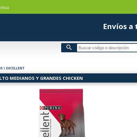
-9944
Envío
search
OS
\
EXCELLENT
LTO MEDIANOS Y GRANDES CHICKEN