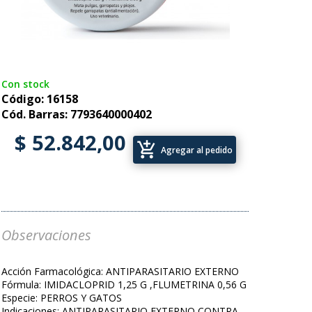
Con stock
Código: 16158
Cód. Barras: 7793640000402
$ 52.842,00
add_shopping_cart
Agregar al pedido
Observaciones
Acción Farmacológica: ANTIPARASITARIO EXTERNO
Fórmula: IMIDACLOPRID 1,25 G ,FLUMETRINA 0,56 G
Especie: PERROS Y GATOS
Indicaciones: ANTIPARASITARIO EXTERNO CONTRA