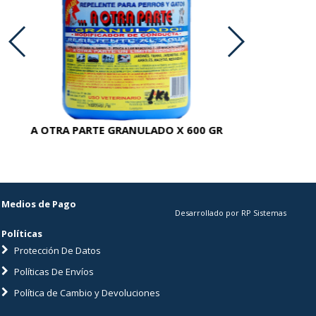
A OTRA PARTE GRANULADO X 600 GR
AC
Medios de Pago
Desarrollado por RP Sistemas
Políticas
Protección De Datos
Políticas De Envíos
Política de Cambio y Devoluciones