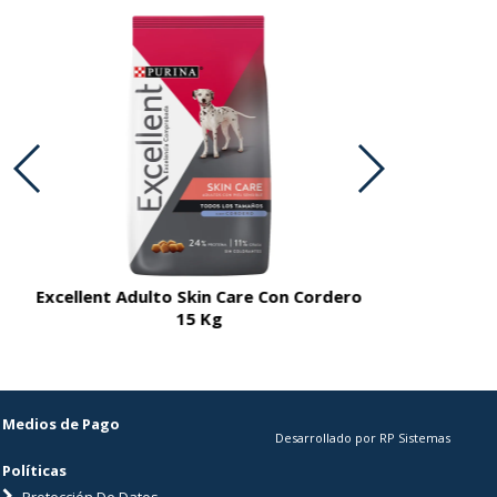
Excellent Adulto Skin Care Con Cordero
Excellent A
15 Kg
Medios de Pago
Desarrollado por RP Sistemas
Políticas
Protección De Datos