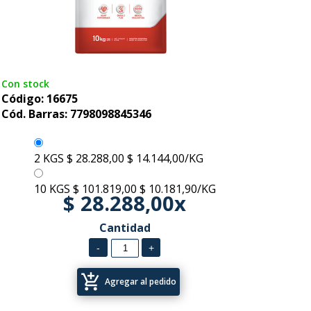
Con stock
Código: 16675
Cód. Barras: 7798098845346
2 KGS
$ 28.288,00
$ 14.144,00/KG
10 KGS
$ 101.819,00
$ 10.181,90/KG
$ 28.288,00x
Cantidad
add_shopping_cart
Agregar al pedido