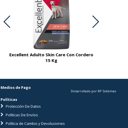
Excellent Adulto Skin Care Con Cordero
Excellent A
15 Kg
Medios de Pago
Desarrollado por RP Sistemas
Políticas
Protección De Datos
Políticas De Envíos
Política de Cambio y Devoluciones