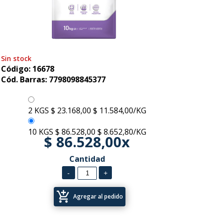
Sin stock
Código: 16678
Cód. Barras: 7798098845377
2 KGS
$ 23.168,00
$ 11.584,00/KG
10 KGS
$ 86.528,00
$ 8.652,80/KG
$ 86.528,00x
Cantidad
add_shopping_cart
Agregar al pedido