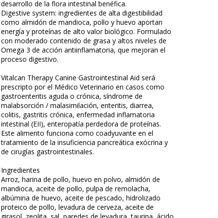
desarrollo de la flora intestinal benéfica.
Digestive system: ingredientes de alta digestibilidad
como almidón de mandioca, pollo y huevo aportan
energía y proteínas de alto valor biológico. Formulado
con moderado contenido de grasa y altos niveles de
Omega 3 de acción antiinflamatoria, que mejoran el
proceso digestivo.
Vitalcan Therapy Canine Gastrointestinal Aid será
prescripto por el Médico Veterinario en casos como
gastroenteritis aguda o crónica, síndrome de
malabsorción / malasimilación, enteritis, diarrea,
colitis, gastritis crónica, enfermedad inflamatoria
intestinal (EII), enteropatía perdedora de proteínas.
Este alimento funciona como coadyuvante en el
tratamiento de la insuficiencia pancreática exócrina y
de cirugías gastrointestinales.
Ingredientes
Arroz, harina de pollo, huevo en polvo, almidón de
mandioca, aceite de pollo, pulpa de remolacha,
albúmina de huevo, aceite de pescado, hidrolizado
proteico de pollo, levadura de cerveza, aceite de
girasol, zeolita, sal, paredes de levadura, taurina, ácido