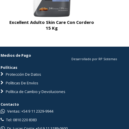
Excellent Adulto Skin Care Con Cordero
Excellent A
15 Kg
Medios de Pago
Desarrollado por RP Sistemas
Políticas
Protección De Datos
Políticas De Envíos
Política de Cambio y Devoluciones
Contacto
Ventas: +54 9 11 2329-9944
Tel: 0810 220 8383
Dr. Lucas Costa: +54 9 11 3189-0600