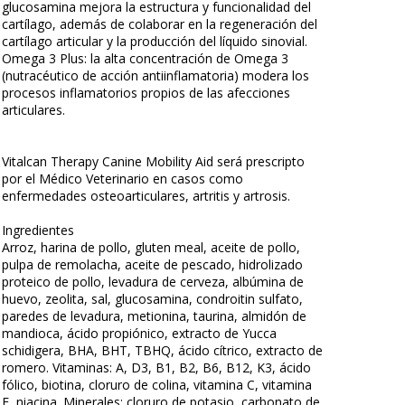
glucosamina mejora la estructura y funcionalidad del
cartílago, además de colaborar en la regeneración del
cartílago articular y la producción del líquido sinovial.
Omega 3 Plus: la alta concentración de Omega 3
(nutracéutico de acción antiinflamatoria) modera los
procesos inflamatorios propios de las afecciones
articulares.
Vitalcan Therapy Canine Mobility Aid será prescripto
por el Médico Veterinario en casos como
enfermedades osteoarticulares, artritis y artrosis.
Ingredientes
Arroz, harina de pollo, gluten meal, aceite de pollo,
pulpa de remolacha, aceite de pescado, hidrolizado
proteico de pollo, levadura de cerveza, albúmina de
huevo, zeolita, sal, glucosamina, condroitin sulfato,
paredes de levadura, metionina, taurina, almidón de
mandioca, ácido propiónico, extracto de Yucca
schidigera, BHA, BHT, TBHQ, ácido cítrico, extracto de
romero. Vitaminas: A, D3, B1, B2, B6, B12, K3, ácido
fólico, biotina, cloruro de colina, vitamina C, vitamina
E, niacina. Minerales: cloruro de potasio, carbonato de