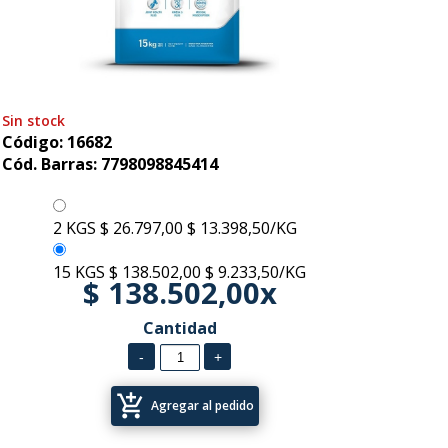
Sin stock
Código: 16682
Cód. Barras: 7798098845414
2 KGS
$ 26.797,00
$ 13.398,50/KG
15 KGS
$ 138.502,00
$ 9.233,50/KG
$ 138.502,00x
Cantidad
add_shopping_cart
Agregar al pedido