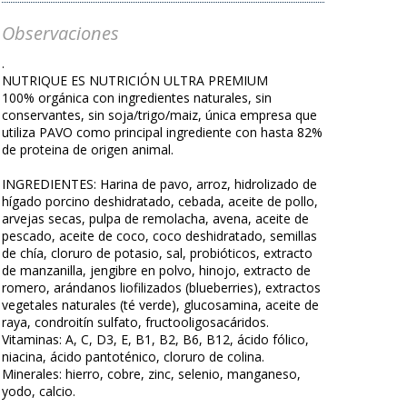
Observaciones
.
NUTRIQUE ES NUTRICIÓN ULTRA PREMIUM
100% orgánica con ingredientes naturales, sin
conservantes, sin soja/trigo/maiz, única empresa que
utiliza PAVO como principal ingrediente con hasta 82%
de proteina de origen animal.
INGREDIENTES: Harina de pavo, arroz, hidrolizado de
hígado porcino deshidratado, cebada, aceite de pollo,
arvejas secas, pulpa de remolacha, avena, aceite de
pescado, aceite de coco, coco deshidratado, semillas
de chía, cloruro de potasio, sal, probióticos, extracto
de manzanilla, jengibre en polvo, hinojo, extracto de
romero, arándanos liofilizados (blueberries), extractos
vegetales naturales (té verde), glucosamina, aceite de
raya, condroitín sulfato, fructooligosacáridos.
Vitaminas: A, C, D3, E, B1, B2, B6, B12, ácido fólico,
niacina, ácido pantoténico, cloruro de colina.
Minerales: hierro, cobre, zinc, selenio, manganeso,
yodo, calcio.