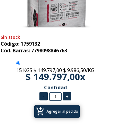
Sin stock
Código: 1759132
Cód. Barras: 7798098846763
15 KGS
$ 149.797,00
$ 9.986,50/KG
$ 149.797,00x
Cantidad
add_shopping_cart
Agregar al pedido