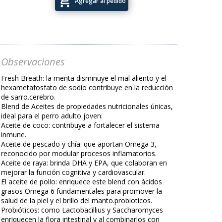
add_shopping_cart
Agregar al pedido
Observaciones
Fresh Breath: la menta disminuye el mal aliento y el
hexametafosfato de sodio contribuye en la reducción
de sarro.cerebro.
Blend de Aceites de propiedades nutricionales únicas,
ideal para el perro adulto joven:
Aceite de coco: contribuye a fortalecer el sistema
inmune.
Aceite de pescado y chía: que aportan Omega 3,
reconocido por modular procesos inflamatorios.
Aceite de raya: brinda DHA y EPA, que colaboran en
mejorar la función cognitiva y cardiovascular.
El aceite de pollo: enriquece este blend con ácidos
grasos Omega 6 fundamentales para promover la
salud de la piel y el brillo del manto.probioticos.
Probióticos: como Lactobacillius y Saccharomyces
enriquecen la flora intestinal y al combinarlos con