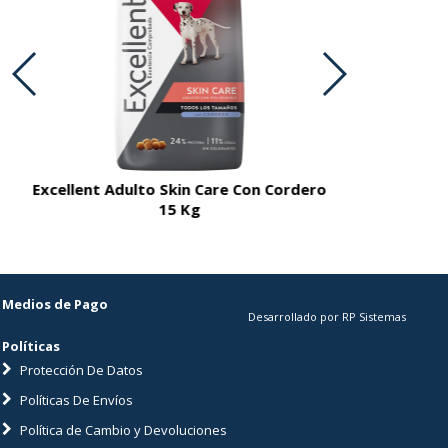
Excellent Adulto Skin Care Con Cordero
Excellent A
15 Kg
Medios de Pago
Desarrollado por RP Sistemas
Políticas
Protección De Datos
Políticas De Envíos
Política de Cambio y Devoluciones