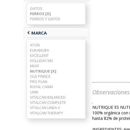
GATOS
PERROS [X]
PERROS Y GATOS
chevron_left
MARCA
ATON
EUKANUBA
EXCELLENT
HOLLIDAY MV
KROF
NUTRIQUE [X]
OLD PRINCE
PRO PLAN
ROYAL CANIN
Observaciones
UNIK
VITALCAN BALANCED
.
VITALCAN COMPLETE
NUTRIQUE ES NUT
VITALCAN LINEA V
100% orgánica con i
VITALCAN THERAPY
hasta 82% de protei
INGREDIENTES: Harina