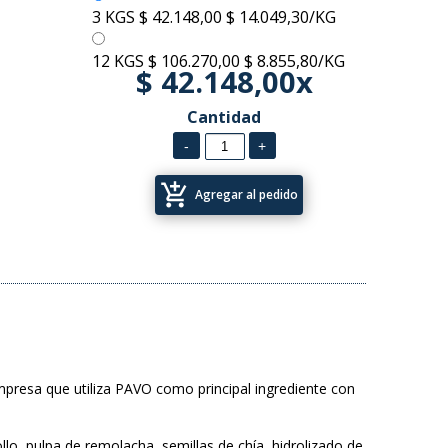
3 KGS
$ 42.148,00
$ 14.049,30/KG
12 KGS
$ 106.270,00
$ 8.855,80/KG
$ 42.148,00x
Cantidad
add_shopping_cart
Agregar al pedido
empresa que utiliza PAVO como principal ingrediente con
lo, pulpa de remolacha, semillas de chía, hidrolizado de