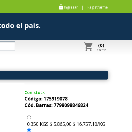
https
|
Ingresar
Registrarme
s a todo el país.
shopping_cart
(0)
Carrito
Con stock
Código: 175919078
Cód. Barras: 7798098846824
0.350 KGS
$ 5.865,00
$ 16.757,10/KG