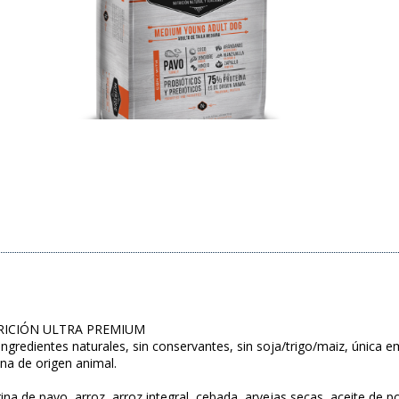
RICIÓN ULTRA PREMIUM
ngredientes naturales, sin conservantes, sin soja/trigo/maiz, única 
na de origen animal.
 de pavo, arroz, arroz integral, cebada, arvejas secas, aceite de pol