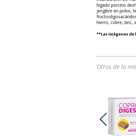
hígado porcino desh
jengibre en polvo, h
fructooligosacáridos
hierro, cobre, zinc,
**Las imágenes de l
Otros de la mi