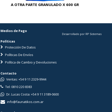
A OTRA PARTE GRANULADO X 600 GR
AC
Medios de Pago
Desarrollado por RP Sistemas
Políticas
Protección De Datos
Políticas De Envíos
Política de Cambio y Devoluciones
Contacto
Ventas: +54 9 11 2329-9944
Tel: 0810 220 8383
Dr. Lucas Costa: +54 9 11 3189-0600
info@faunatikos.com.ar