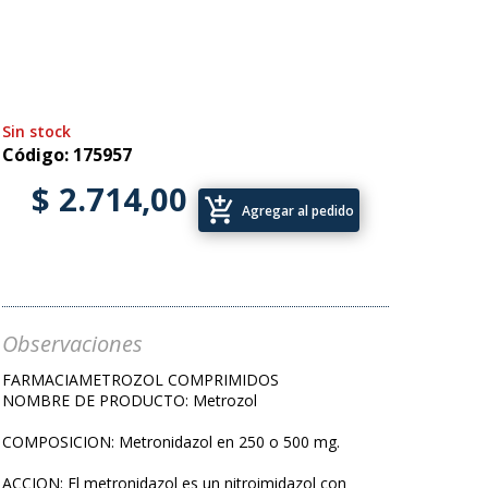
Sin stock
Código: 175957
$ 2.714,00
add_shopping_cart
Agregar al pedido
Observaciones
FARMACIAMETROZOL COMPRIMIDOS
NOMBRE DE PRODUCTO: Metrozol
COMPOSICION: Metronidazol en 250 o 500 mg.
ACCION: El metronidazol es un nitroimidazol con