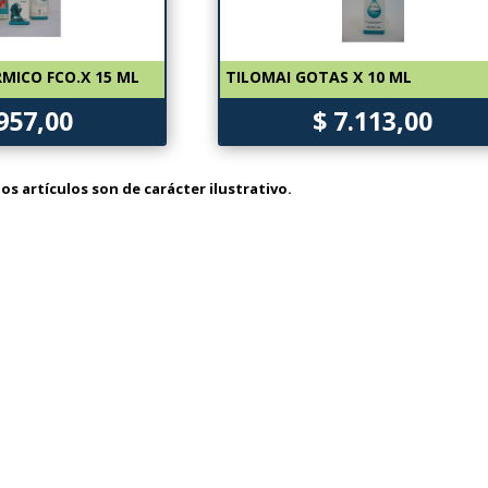
MICO FCO.X 15 ML
TILOMAI GOTAS X 10 ML
.957,00
$ 7.113,00
os artículos son de carácter ilustrativo.