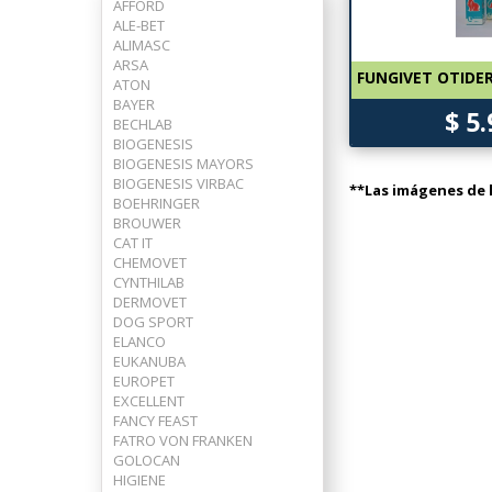
AFFORD
ALE-BET
ALIMASC
ARSA
FUNGIVET OTIDER
ATON
BAYER
$ 5
BECHLAB
BIOGENESIS
BIOGENESIS MAYORS
BIOGENESIS VIRBAC
**Las imágenes de l
BOEHRINGER
BROUWER
CAT IT
CHEMOVET
CYNTHILAB
DERMOVET
DOG SPORT
ELANCO
EUKANUBA
EUROPET
EXCELLENT
FANCY FEAST
FATRO VON FRANKEN
GOLOCAN
HIGIENE