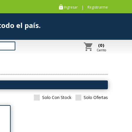
https
|
Ingresar
Registrarme
s a todo el país.
shopping_cart
(0)
Carrito
Solo Con Stock
Solo Ofertas