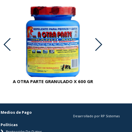
A OTRA PARTE GRANULADO X 600 GR
AC
Medios de Pago
Desarrollado por RP Sistemas
Políticas
Protección De Datos