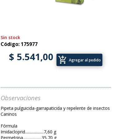
Sin stock
Código: 175977
$ 5.541,00
add_shopping_cart
Agregar al pedido
Observaciones
Pipeta pulguicida-garrapaticida y repelente de insectos
Caninos
Fórmula
Imidacloprid....................7,60 g
Permetrina....................35,70 g