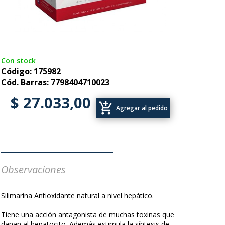
Con stock
Código: 175982
Cód. Barras: 7798404710023
$ 27.033,00
add_shopping_cart
Agregar al pedido
Observaciones
Silimarina Antioxidante natural a nivel hepático.
Tiene una acción antagonista de muchas toxinas que
dañan al hepatocito. Además estimula la síntesis de