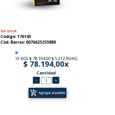
Sin stock
Código: 176145
Cód. Barras: 0076625255880
15 KGS
$ 78.194,00
$ 5.212,90/KG
$ 78.194,00x
Cantidad
add_shopping_cart
Agregar al pedido