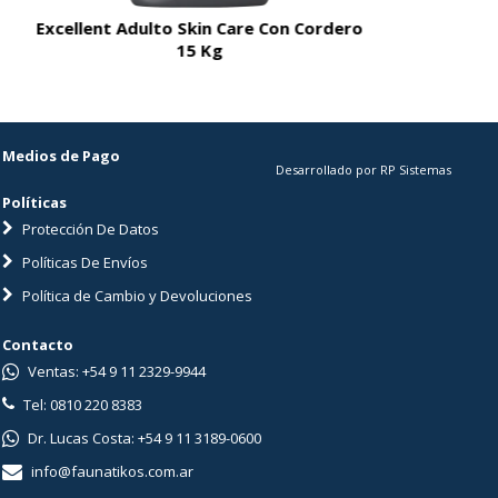
Excellent Adulto Skin Care Con Cordero
Excellent A
15 Kg
Medios de Pago
Desarrollado por RP Sistemas
Políticas
Protección De Datos
Políticas De Envíos
Política de Cambio y Devoluciones
Contacto
Ventas: +54 9 11 2329-9944
Tel: 0810 220 8383
Dr. Lucas Costa: +54 9 11 3189-0600
info@faunatikos.com.ar