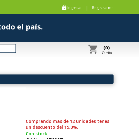
https
|
Ingresar
Registrarme
s a todo el país.
shopping_cart
(0)
Carrito
Comprando mas de 12 unidades tenes
un descuento del 15.0%.
Con stock