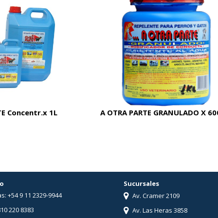
E Concentr.x 1L
A OTRA PARTE GRANULADO X 60
o
Sucursales
s: +54 9 11 2329-9944
Av. Cramer 2109
810 220 8383
Av. Las Heras 3858