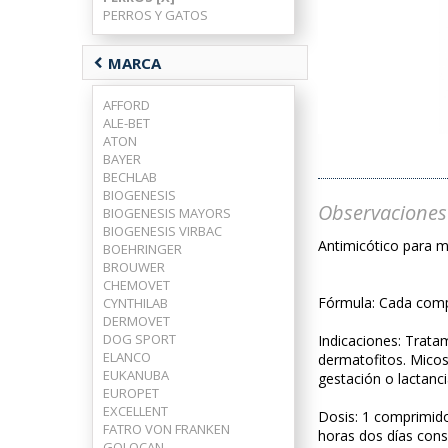
PERROS Y GATOS
chevron_left
MARCA
AFFORD
ALE-BET
ATON
BAYER
BECHLAB
BIOGENESIS
Observaciones
BIOGENESIS MAYORS
BIOGENESIS VIRBAC
Antimicótico para m
BOEHRINGER
BROUWER
CHEMOVET
Fórmula: Cada comp
CYNTHILAB
DERMOVET
DOG SPORT
Indicaciones: Trata
ELANCO
dermatofitos. Micos
EUKANUBA
gestación o lactanci
EUROPET
EXCELLENT
Dosis: 1 comprimido
FATRO VON FRANKEN
horas dos días cons
GOLOCAN