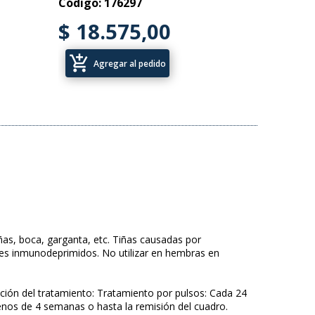
Código: 176297
$ 18.575,00
add_shopping_cart
Agregar al pedido
as, boca, garganta, etc. Tiñas causadas por
ntes inmunodeprimidos. No utilizar en hembras en
ación del tratamiento: Tratamiento por pulsos: Cada 24
enos de 4 semanas o hasta la remisión del cuadro.