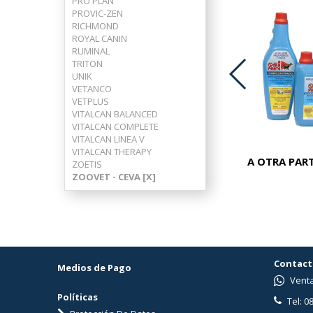
PRO PLAN
PROVIC-ZEN
RICHMOND
ROYAL CANIN
RUMINAL
TRITON
UNIK
VETANCO
VETPLUS
ADVOCATE PERROS 25-40 KG
VITALCAN BALANCED
VITALCAN COMPLETE
VITALCAN LINEA V
VITALCAN THERAPY
A OTRA PART
ZOETIS
ZOOVET - CEVA [X]
Contact
Medios de Pago
Venta
Políticas
Tel: 0