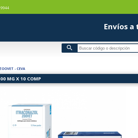
-9944
Envío
search
ZOOVET - CEVA
00 MG X 10 COMP