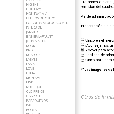
Tratamiento diario 
HIGIENE
remisión del cuadro
HOLLIDAY
HOLLIDAY MV
Vía de administració
HUESOS DE CUERO
INST.DERMATOLOGICO VET.
Presentación: Caja 
INTERBIOL
JANVIER
JENNER/LAFARVET
 Único en el merca
JOHN MARTIN
 ¡Aconsejamos usa
KONIG
 Zoovet para acom
KROF
KUALCOS
 Facilidad de admin
LABYES
 Único apto para e
LAMAR
LOVE
**Las imágenes de l
LUMAI
MON AMI
MSD
NUTRIQUE
OLD PRINCE
Otros de la mi
OSSPRET
PARAQUEÑOS
PAUL
PORTA