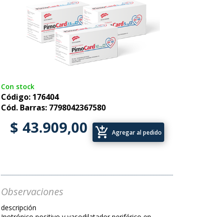
Con stock
Código: 176404
Cód. Barras: 7798042367580
$ 43.909,00
add_shopping_cart
Agregar al pedido
Observaciones
descripción
Inotrópico positivo y vasodilatador periférico en