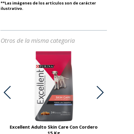
**Las imágenes de los artículos son de carácter
ilustrativo.
Otros de la misma categoria
Excellent Adulto Skin Care Con Cordero
Excellent A
15 Kg