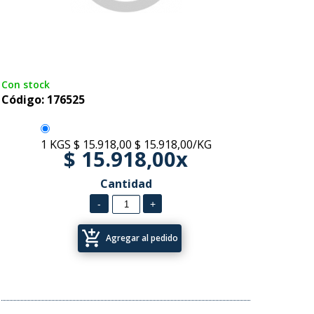
Con stock
Código: 176525
1 KGS
$ 15.918,00
$ 15.918,00/KG
$ 15.918,00x
Cantidad
add_shopping_cart
Agregar al pedido