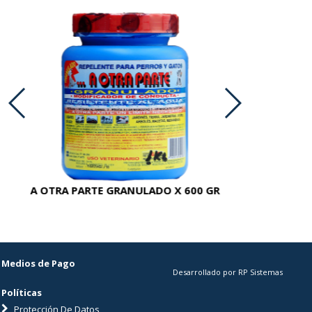
A OTRA PARTE GRANULADO X 600 GR
AC
Medios de Pago
Desarrollado por RP Sistemas
Políticas
Protección De Datos