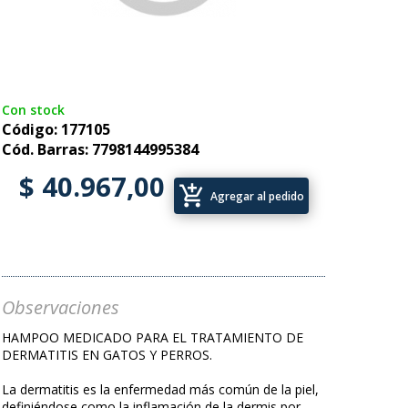
Con stock
Código: 177105
Cód. Barras: 7798144995384
$ 40.967,00
add_shopping_cart
Agregar al pedido
Observaciones
HAMPOO MEDICADO PARA EL TRATAMIENTO DE
DERMATITIS EN GATOS Y PERROS.
La dermatitis es la enfermedad más común de la piel,
definiéndose como la inflamación de la dermis por